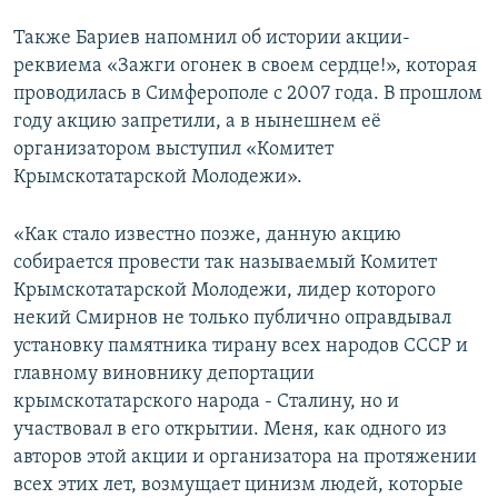
ПРИСОЕДИНЯЙТЕСЬ!
ПОБЕДИТЕЛЕЙ НЕ СУДЯТ?
Также Бариев напомнил об истории акции-
КРЫМ.НЕПОКОРЕННЫЙ
реквиема «Зажги огонек в своем сердце!», которая
проводилась в Симферополе с 2007 года. В прошлом
ELIFBE
году акцию запретили, а в нынешнем её
УКРАИНСКАЯ ПРОБЛЕМА КРЫМА
организатором выступил «Комитет
Все сайты RFE/RL
Крымскотатарской Молодежи».
«Как стало известно позже, данную акцию
собирается провести так называемый Комитет
Крымскотатарской Молодежи, лидер которого
некий Смирнов не только публично оправдывал
установку памятника тирану всех народов СССР и
главному виновнику депортации
крымскотатарского народа - Сталину, но и
участвовал в его открытии. Меня, как одного из
авторов этой акции и организатора на протяжении
всех этих лет, возмущает цинизм людей, которые