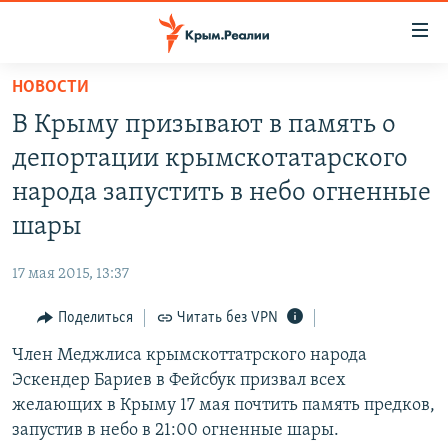
Доступность
ссылки
Вернуться
НОВОСТИ
к
НОВОСТИ
В Крыму призывают в память о
основному
СПЕЦПРОЕКТЫ
содержанию
депортации крымскотатарского
ВОДА
Вернутся
ГРУЗ 200
народа запустить в небо огненные
к
ИСТОРИЯ
КАРТА ВОЕННЫХ ОБЪЕКТОВ КРЫМА
шары
главной
ЕЩЕ
11 ЛЕТ ОККУПАЦИИ КРЫМА. 11 ИСТОРИЙ СОПРОТИВЛЕНИЯ
навигации
17 мая 2015, 13:37
Вернутся
РАДІО СВОБОДА
ИНТЕРАКТИВ
к
Поделиться
Читать без VPN
КАК ОБОЙТИ БЛОКИРОВКУ
ИНФОГРАФИКА
поиску
Член Меджлиса крымскоттатрского народа
ТЕЛЕПРОЕКТ КРЫМ.РЕАЛИИ
Українською
Эскендер Бариев в Фейсбук призвал всех
СОВЕТЫ ПРАВОЗАЩИТНИКОВ
желающих в Крыму 17 мая почтить память предков,
Qırımtatar
запустив в небо в 21:00 огненные шары.
ПРОПАВШИЕ БЕЗ ВЕСТИ