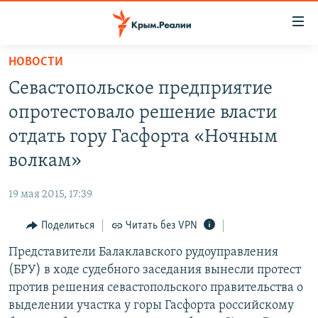
Доступность
ссылки
Вернуться
НОВОСТИ
к
НОВОСТИ
Севастопольское предприятие
основному
СПЕЦПРОЕКТЫ
содержанию
опротестовало решение власти
ВОДА
Вернутся
ГРУЗ 200
отдать гору Гасфорта «Ночным
к
ИСТОРИЯ
КАРТА ВОЕННЫХ ОБЪЕКТОВ КРЫМА
волкам»
главной
ЕЩЕ
11 ЛЕТ ОККУПАЦИИ КРЫМА. 11 ИСТОРИЙ СОПРОТИВЛЕНИЯ
навигации
19 мая 2015, 17:39
Вернутся
РАДІО СВОБОДА
ИНТЕРАКТИВ
к
Поделиться
Читать без VPN
КАК ОБОЙТИ БЛОКИРОВКУ
ИНФОГРАФИКА
поиску
Представители Балаклавского рудоуправления
ТЕЛЕПРОЕКТ КРЫМ.РЕАЛИИ
Українською
(БРУ) в ходе судебного заседания вынесли протест
СОВЕТЫ ПРАВОЗАЩИТНИКОВ
против решения севастопольского правительства о
Qırımtatar
выделении участка у горы Гасфорта российскому
ПРОПАВШИЕ БЕЗ ВЕСТИ