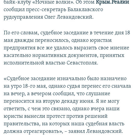
байк-клубу «Ночные волки». Об этом
Крым.Реалии
ПРИСОЕДИНЯЙТЕСЬ!
ПОБЕДИТЕЛЕЙ НЕ СУДЯТ?
сообщил пресс-секретарь Балаклавского
КРЫМ.НЕПОКОРЕННЫЙ
рудоуправления Олег Левандовский.
ELIFBE
По его словам, судебное заседание в течение дня 18
УКРАИНСКАЯ ПРОБЛЕМА КРЫМА
мая дважды переносилось, однако юристам
Все сайты RFE/RL
предприятия все же удалось выразить свое мнение
касательно нормативных документов, принятых
исполнительной властью Севастополя.
«Судебное заседание изначально было назначено
на утро 18-го мая, однако судья перенес его сначала
на вечер, а вечером сообщил, что слушание
переносится на вторую декаду июня. Я не могу
ответить, с чем это связано, однако вчера наши
юристы вынесли протест против решений
правительства, на которых наша судебная власть
должна отреагировать», – заявил Левандовский.