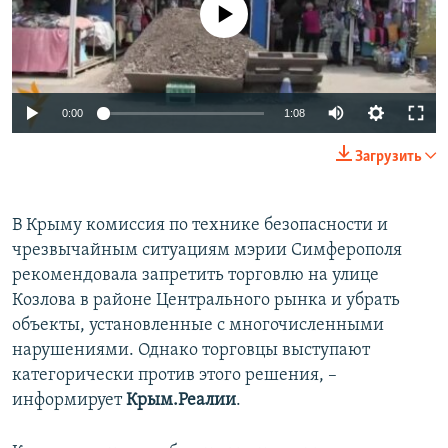
No media source currently available
ПРИСОЕДИНЯЙТЕСЬ!
ПОБЕДИТЕЛЕЙ НЕ СУДЯТ?
КРЫМ.НЕПОКОРЕННЫЙ
ELIFBE
0:00
1:08
УКРАИНСКАЯ ПРОБЛЕМА КРЫМА
Все сайты RFE/RL
Загрузить
В Крыму комиссия по технике безопасности и
чрезвычайным ситуациям мэрии Симферополя
рекомендовала запретить торговлю на улице
Козлова в районе Центрального рынка и убрать
объекты, установленные с многочисленными
нарушениями. Однако торговцы выступают
категорически против этого решения, –
информирует
Крым.Реалии
.