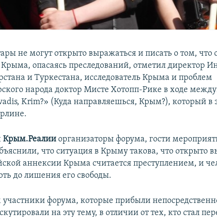
ары не могут открыто выражаться и писать о том, что
 Крыма, опасаясь преследований, отметил директор И
арстана и Туркестана, исследователь Крыма и проблем
ского народа доктор Мисте Хотопп-Рике в ходе межд
adis, Krim?» (Куда направляешься, Крым?), который в 
ерлине.
и
Крым.Реалии
организаторы форума, гости мероприят
бъяснили, что ситуация в Крыму такова, что открыто 
йской аннексии Крыма считается преступлением, и че
оть до лишения его свободы.
им участники форума, которые прибыли непосредственн
кутировали на эту тему, в отличии от тех, кто стал пе