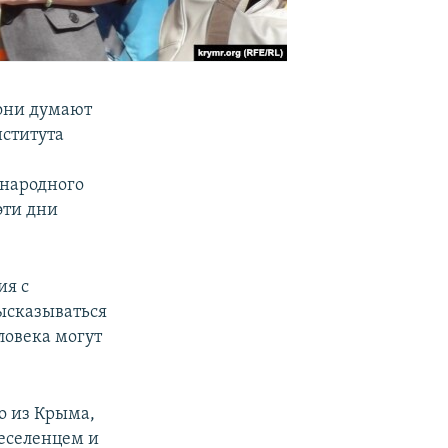
 они думают
нститута
ународного
эти дни
ия с
высказываться
ловека могут
о из Крыма,
реселенцем и