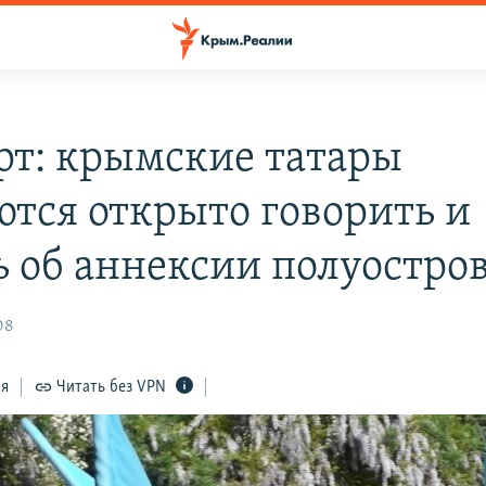
рт: крымские татары
ются открыто говорить и
ь об аннексии полуостро
08
ся
Читать без VPN