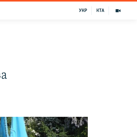
УКР
КТА
ва