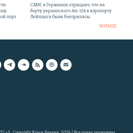
сти
СМИ: в Германии отрицают, что на
под
борту украинского Ан-124 в аэропорту
кой порт
Лейпцига были боеприпасы
БОЛЬШЕ
TC+3
Copyright Крым.Реалии, 2026 | Все права защищены.