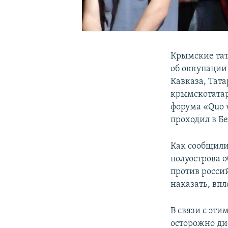
Крымские тат
об оккупации
Кавказа, Тат
крымскотатар
форума «Quo v
проходил в Б
Как сообщил
полуострова о
против росси
наказать, впл
В связи с эт
осторожно дис