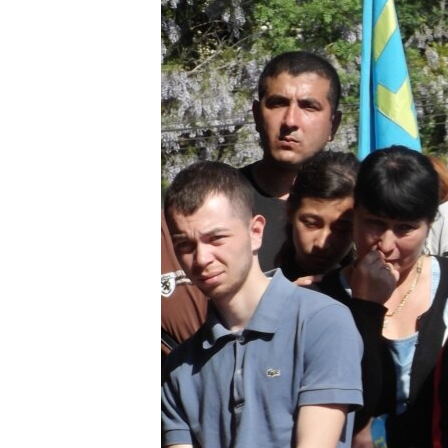
ПОБЕДИТЕЛЕЙ НЕ СУДЯТ?
КРЫМ.НЕПОКОРЕННЫЙ
ELIFBE
УКРАИНСКАЯ ПРОБЛЕМА КРЫМА