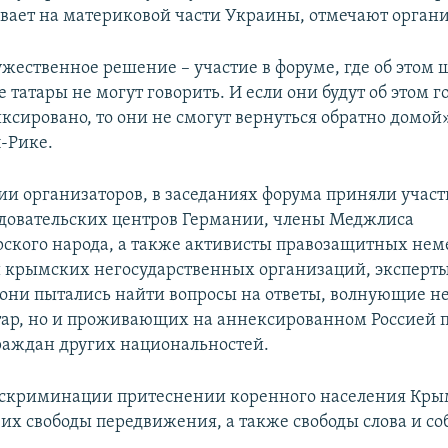
вает на материковой части Украины, отмечают орган
жественное решение – участие в форуме, где об этом ш
татары не могут говорить. И если они будут об этом г
иксировано, то они не смогут вернуться обратно домой»
-Рике.
и организаторов, в заседаниях форума приняли учас
довательских центров Германии, члены Меджлиса
ского народа, а также активисты правозащитных нем
 крымских негосударственных организаций, эксперты
 они пытались найти вопросы на ответы, волнующие не
ар, но и проживающих на аннексированном Россией п
раждан других национальностей.
искриминации притеснении коренного населения Кры
их свободы передвижения, а также свободы слова и со