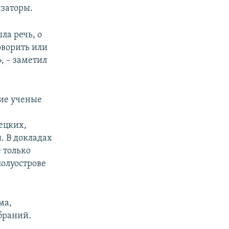
изаторы.
ла речь, о
оворить или
, – заметил
тие ученые
ецких,
. В докладах
 только
олуострове
ма,
браний.