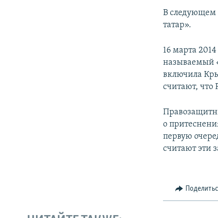
В следующем 
татар».
16 марта 201
называемый «
включила Кры
считают, что
Правозащитни
о притеснени
первую очере
считают эти 
Поделить