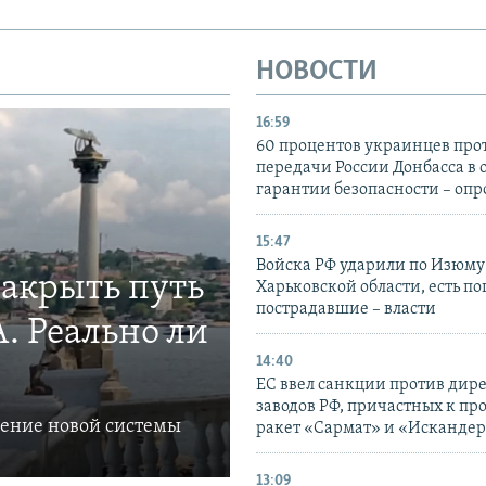
НОВОСТИ
16:59
60 процентов украинцев про
передачи России Донбасса в 
гарантии безопасности – опр
15:47
Войска РФ ударили по Изюму
закрыть путь
Харьковской области, есть п
пострадавшие – власти
. Реально ли
14:40
ЕС ввел санкции против дир
заводов РФ, причастных к пр
ление новой системы
ракет «Сармат» и «Исканде
13:09