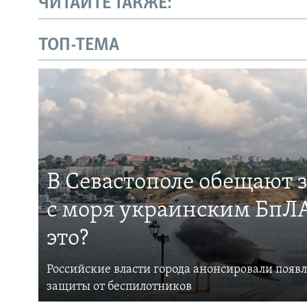
ЧИТАЙТЕ ТАКЖЕ:
ТОП-ТЕМА
В Севастополе обещают 
с моря украинским БпЛА
это?
Российские власти города анонсировали появ
защиты от беспилотников