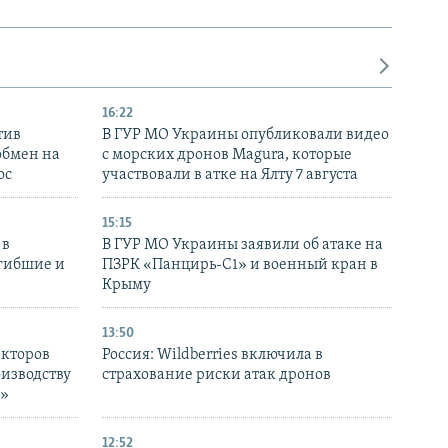
16:22
тив
В ГУР МО Украины опубликовали видео
обмен на
с морских дронов Magura, которые
ос
участвовали в атке на Ялту 7 августа
15:15
 в
В ГУР МО Украины заявили об атаке на
огибшие и
ПЗРК «Панцирь-С1» и военный кран в
Крыму
13:50
екторов
Россия: Wildberries включила в
оизводству
страхование риски атак дронов
р»
12:52