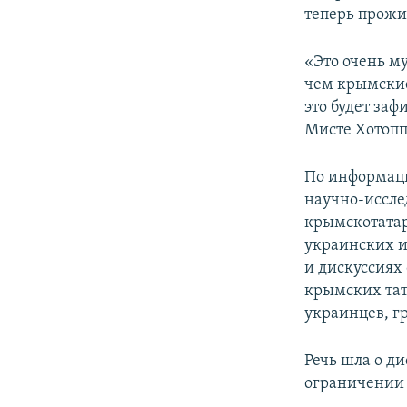
теперь прожи
«Это очень му
чем крымские 
это будет заф
Мисте Хотопп
По информаци
научно-иссле
крымскотатар
украинских и
и дискуссиях
крымских тат
украинцев, г
Речь шла о д
ограничении 