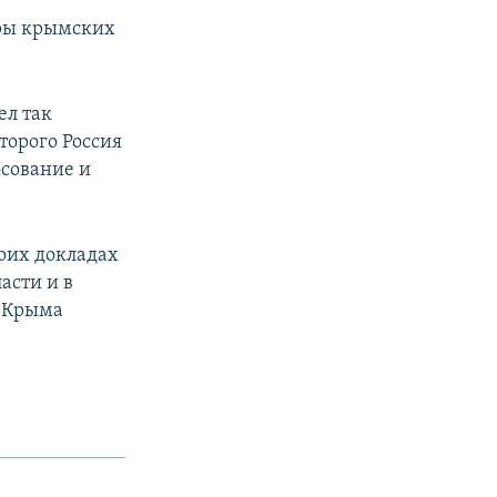
уры крымских
ел так
торого Россия
осование и
воих докладах
асти и в
и Крыма