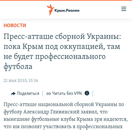
Доступность
ссылки
Вернуться
НОВОСТИ
к
НОВОСТИ
Пресс-атташе сборной Украины:
основному
СПЕЦПРОЕКТЫ
содержанию
пока Крым под оккупацией, там
ВОДА
Вернутся
ГРУЗ 200
не будет профессионального
к
ИСТОРИЯ
КАРТА ВОЕННЫХ ОБЪЕКТОВ КРЫМА
футбола
главной
ЕЩЕ
11 ЛЕТ ОККУПАЦИИ КРЫМА. 11 ИСТОРИЙ СОПРОТИВЛЕНИЯ
навигации
21 мая 2015, 15:16
Вернутся
РАДІО СВОБОДА
ИНТЕРАКТИВ
к
Поделиться
Читать без VPN
КАК ОБОЙТИ БЛОКИРОВКУ
ИНФОГРАФИКА
поиску
Пресс-атташе национальной сборной Украины по
ТЕЛЕПРОЕКТ КРЫМ.РЕАЛИИ
Українською
футболу Александр Гливинский заявил, что
СОВЕТЫ ПРАВОЗАЩИТНИКОВ
нынешние футбольные клубы Крыма зря надеются,
Qırımtatar
что им позволят участвовать в профессиональных
ПРОПАВШИЕ БЕЗ ВЕСТИ