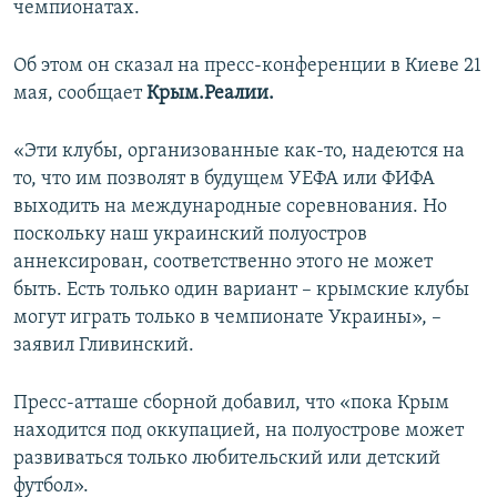
чемпионатах.
ПРИСОЕДИНЯЙТЕСЬ!
ПОБЕДИТЕЛЕЙ НЕ СУДЯТ?
КРЫМ.НЕПОКОРЕННЫЙ
Об этом он сказал на пресс-конференции в Киеве 21
мая, сообщает
Крым.Реалии.
ELIFBE
УКРАИНСКАЯ ПРОБЛЕМА КРЫМА
«Эти клубы, организованные как-то, надеются на
Все сайты RFE/RL
то, что им позволят в будущем УЕФА или ФИФА
выходить на международные соревнования. Но
поскольку наш украинский полуостров
аннексирован, соответственно этого не может
быть. Есть только один вариант – крымские клубы
могут играть только в чемпионате Украины», –
заявил Гливинский.
Пресс-атташе сборной добавил, что «пока Крым
находится под оккупацией, на полуострове может
развиваться только любительский или детский
футбол».