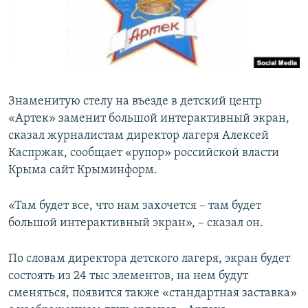
ПРИСОЕДИНЯЙТЕСЬ!
ПОБЕДИТЕЛЕЙ НЕ СУДЯТ?
КРЫМ.НЕПОКОРЕННЫЙ
ELIFBE
УКРАИНСКАЯ ПРОБЛЕМА КРЫМА
Знаменитую стелу на въезде в детский центр
Все сайты RFE/RL
«Артек» заменит большой интерактивный экран,
сказал журналистам директор лагеря Алексей
Каспржак, сообщает «рупор» российской власти
Крыма сайт Крыминформ.
«Там будет все, что нам захочется – там будет
большой интерактивный экран», – сказал он.
По словам директора детского лагеря, экран будет
состоять из 24 тыс элементов, на нем будут
сменяться, появится также «стандартная заставка»