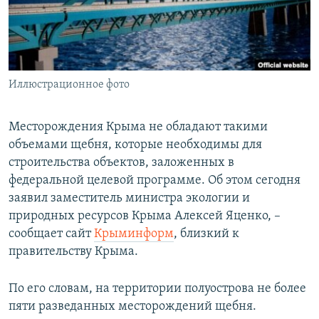
ПРИСОЕДИНЯЙТЕСЬ!
ПОБЕДИТЕЛЕЙ НЕ СУДЯТ?
КРЫМ.НЕПОКОРЕННЫЙ
ELIFBE
Иллюстрационное фото
УКРАИНСКАЯ ПРОБЛЕМА КРЫМА
Все сайты RFE/RL
Месторождения Крыма не обладают такими
объемами щебня, которые необходимы для
строительства объектов, заложенных в
федеральной целевой программе. Об этом сегодня
заявил заместитель министра экологии и
природных ресурсов Крыма Алексей Яценко, –
сообщает сайт
Крыминформ
, близкий к
правительству Крыма.
По его словам, на территории полуострова не более
пяти разведанных месторождений щебня.