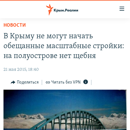
Доступность
ссылки
Вернуться
НОВОСТИ
к
НОВОСТИ
В Крыму не могут начать
основному
СПЕЦПРОЕКТЫ
содержанию
обещанные масштабные стройки:
ВОДА
Вернутся
ГРУЗ 200
на полуострове нет щебня
к
ИСТОРИЯ
КАРТА ВОЕННЫХ ОБЪЕКТОВ КРЫМА
главной
21 мая 2015, 18:40
ЕЩЕ
11 ЛЕТ ОККУПАЦИИ КРЫМА. 11 ИСТОРИЙ СОПРОТИВЛЕНИЯ
навигации
Вернутся
Поделиться
Читать без VPN
РАДІО СВОБОДА
ИНТЕРАКТИВ
к
КАК ОБОЙТИ БЛОКИРОВКУ
ИНФОГРАФИКА
поиску
ТЕЛЕПРОЕКТ КРЫМ.РЕАЛИИ
Українською
СОВЕТЫ ПРАВОЗАЩИТНИКОВ
Qırımtatar
ПРОПАВШИЕ БЕЗ ВЕСТИ