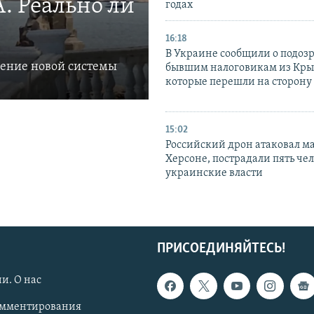
. Реально ли
годах
16:18
В Украине сообщили о подоз
ление новой системы
бывшим налоговикам из Кры
которые перешли на сторону
15:02
Российский дрон атаковал м
Херсоне, пострадали пять чел
украинские власти
ПРИСОЕДИНЯЙТЕСЬ!
и. О нас
омментирования