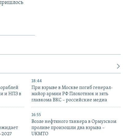
 пришлось
18:44
кораблей
При взрыве в Москве погиб генерал-
и и НПЗ в
майор армии РФ Плохотнюк и зять
главкома ВКС – российские медиа
16:55
Возле нефтяного танкера в Ормузском
 ожидает
проливе произошли два взрыва –
-2027
UKMTO