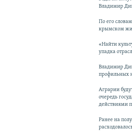
ПОБЕДИТЕЛЕЙ НЕ СУДЯТ?
Владимир Ди
КРЫМ.НЕПОКОРЕННЫЙ
По его словам
ELIFBE
крымском жи
УКРАИНСКАЯ ПРОБЛЕМА КРЫМА
«Найти культ
упадка отрас
Владимир Дию
профильных 
Аграрии будут
очередь госу
действиями п
Ранее на полу
расходовалос