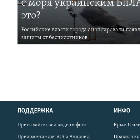
с моря украинским БпЛА
это?
Российские власти города анонсировали появ
защиты от беспилотников
ПОДДЕРЖКА
ИНФО
Українською
Присылайте свои видео и фото
Крым.Реали
Qırımtatar
Приложение для iOS и Андроид
Правила к