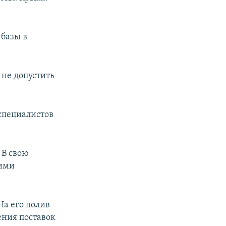
 базы в
не допустить
специалистов
 В свою
оими
На его полив
ения поставок