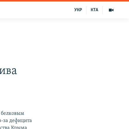
УКР
КТА
ива
у белковым
з-за дефицита
йства Крыма