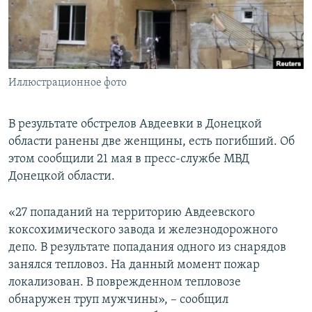
ПРИСОЕДИНЯЙТЕСЬ!
ПОБЕДИТЕЛЕЙ НЕ СУДЯТ?
КРЫМ.НЕПОКОРЕННЫЙ
ELIFBE
Иллюстрационное фото
УКРАИНСКАЯ ПРОБЛЕМА КРЫМА
Все сайты RFE/RL
В результате обстрелов Авдеевки в Донецкой
области ранены две женщины, есть погибший. Об
этом сообщили 21 мая в пресс-службе МВД
Донецкой области.
«27 попаданий на территорию Авдеевского
коксохимического завода и железнодорожного
депо. В результате попадания одного из снарядов
занялся тепловоз. На данный момент пожар
локализован. В поврежденном тепловозе
обнаружен труп мужчины», – сообщил