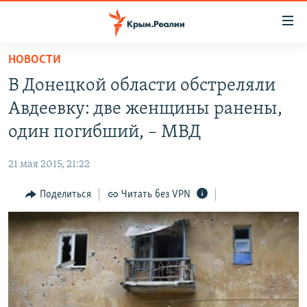
Доступность
ссылки
Вернуться
НОВОСТИ
к
НОВОСТИ
В Донецкой области обстреляли
основному
СПЕЦПРОЕКТЫ
содержанию
Авдеевку: две женщины ранены,
ВОДА
Вернутся
ГРУЗ 200
один погибший, – МВД
к
ИСТОРИЯ
КАРТА ВОЕННЫХ ОБЪЕКТОВ КРЫМА
главной
21 мая 2015, 21:22
ЕЩЕ
11 ЛЕТ ОККУПАЦИИ КРЫМА. 11 ИСТОРИЙ СОПРОТИВЛЕНИЯ
навигации
Вернутся
Поделиться
Читать без VPN
РАДІО СВОБОДА
ИНТЕРАКТИВ
к
КАК ОБОЙТИ БЛОКИРОВКУ
ИНФОГРАФИКА
поиску
ТЕЛЕПРОЕКТ КРЫМ.РЕАЛИИ
Українською
СОВЕТЫ ПРАВОЗАЩИТНИКОВ
Qırımtatar
ПРОПАВШИЕ БЕЗ ВЕСТИ