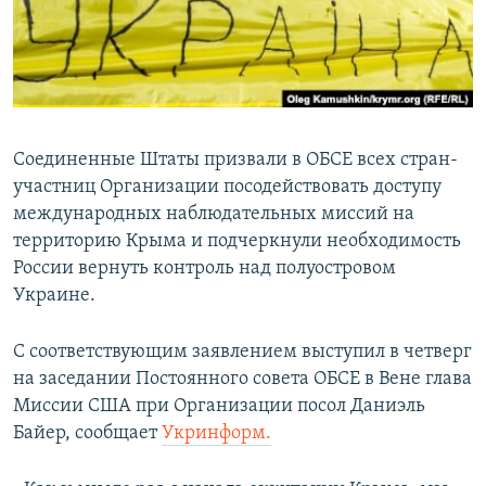
ПРИСОЕДИНЯЙТЕСЬ!
ПОБЕДИТЕЛЕЙ НЕ СУДЯТ?
КРЫМ.НЕПОКОРЕННЫЙ
ELIFBE
УКРАИНСКАЯ ПРОБЛЕМА КРЫМА
Соединенные Штаты призвали в ОБСЕ всех стран-
Все сайты RFE/RL
участниц Организации посодействовать доступу
международных наблюдательных миссий на
территорию Крыма и подчеркнули необходимость
России вернуть контроль над полуостровом
Украине.
С соответствующим заявлением выступил в четверг
на заседании Постоянного совета ОБСЕ в Вене глава
Миссии США при Организации посол Даниэль
Байер, сообщает
Укринформ.