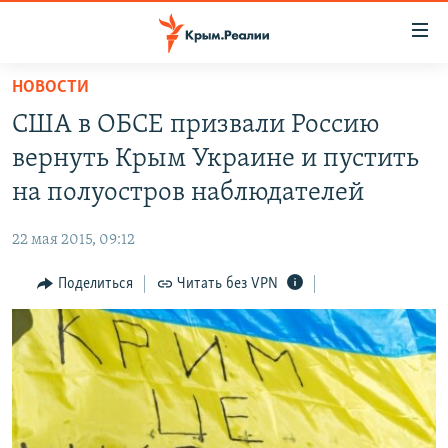
Доступность
ссылки
Вернуться
НОВОСТИ
к
НОВОСТИ
США в ОБСЕ призвали Россию
основному
СПЕЦПРОЕКТЫ
содержанию
вернуть Крым Украине и пустить
ВОДА
Вернутся
ГРУЗ 200
на полуостров наблюдателей
к
ИСТОРИЯ
КАРТА ВОЕННЫХ ОБЪЕКТОВ КРЫМА
главной
22 мая 2015, 09:12
ЕЩЕ
11 ЛЕТ ОККУПАЦИИ КРЫМА. 11 ИСТОРИЙ СОПРОТИВЛЕНИЯ
навигации
Вернутся
Поделиться
Читать без VPN
РАДІО СВОБОДА
ИНТЕРАКТИВ
к
КАК ОБОЙТИ БЛОКИРОВКУ
ИНФОГРАФИКА
поиску
ТЕЛЕПРОЕКТ КРЫМ.РЕАЛИИ
Українською
СОВЕТЫ ПРАВОЗАЩИТНИКОВ
Qırımtatar
ПРОПАВШИЕ БЕЗ ВЕСТИ