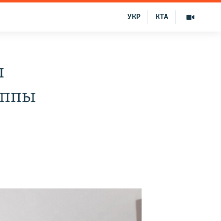
УКР
КТА
ы
уппы