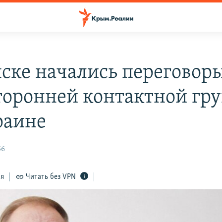
ске начались переговор
торонней контактной гр
раине
56
ся
Читать без VPN