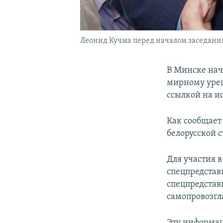
Леонид Кучма перед началом заседания
В Минске нач
мирному урег
ссылкой на и
Как сообщает 
белорусской 
Для участия 
спецпредстав
спецпредстав
самопровозгл
Эту информац