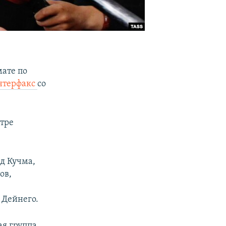
ате по
нтерфакс
со
нтре
д Кучма,
ов,
 Дейнего.
я группа