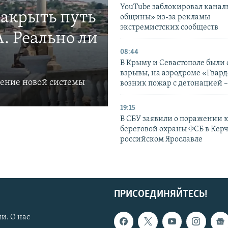
YouTube заблокировал канал
закрыть путь
общины» из-за рекламы
экстремистских сообществ
. Реально ли
08:44
В Крыму и Севастополе были
взрывы, на аэродроме «Гвар
ление новой системы
возник пожар с детонацией 
19:15
В СБУ заявили о поражении 
береговой охраны ФСБ в Керч
российском Ярославле
ПРИСОЕДИНЯЙТЕСЬ!
и. О нас