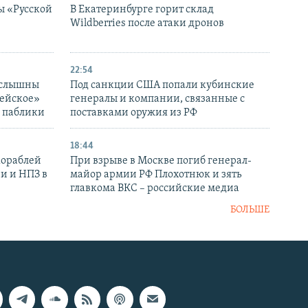
ы «Русской
В Екатеринбурге горит склад
Wildberries после атаки дронов
22:54
 слышны
Под санкции США попали кубинские
дейское»
генералы и компании, связанные с
– паблики
поставками оружия из РФ
18:44
кораблей
При взрыве в Москве погиб генерал-
и и НПЗ в
майор армии РФ Плохотнюк и зять
главкома ВКС – российские медиа
БОЛЬШЕ