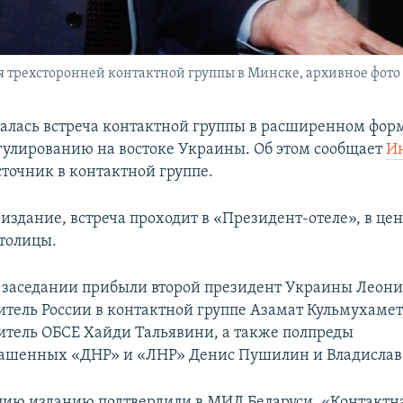
 трехсторонней контактной группы в Минске, архивное фото
алась встреча контактной группы в расширенном форм
улированию на востоке Украины. Об этом сообщает
И
сточник в контактной группе.
издание, встреча проходит в «Президент-отеле», в це
столицы.
в заседании прибыли второй президент Украины Леони
итель России в контактной группе Азамат Кульмухамет
итель ОБСЕ Хайди Тальявини, а также полпреды
ашенных «ДНР» и «ЛНР» Денис Пушилин и Владислав
ию изданию подтвердили в МИД Беларуси. «Контактна