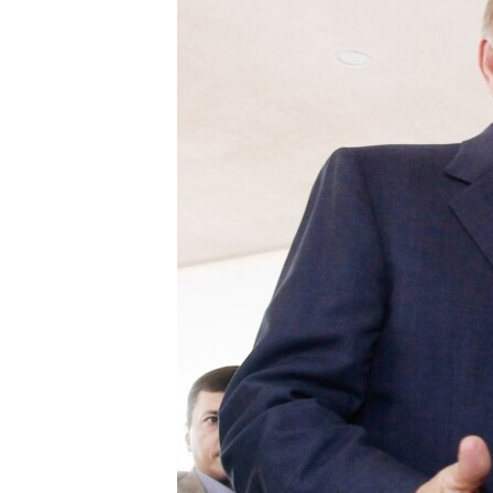
ПОБЕДИТЕЛЕЙ НЕ СУДЯТ?
КРЫМ.НЕПОКОРЕННЫЙ
ELIFBE
УКРАИНСКАЯ ПРОБЛЕМА КРЫМА