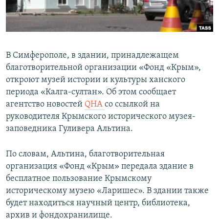
ПРИСОЕДИНЯЙТЕСЬ!
ПОБЕДИТЕЛЕЙ НЕ СУДЯТ?
КРЫМ.НЕПОКОРЕННЫЙ
ELIFBE
В Симферополе, в здании, принадлежащем
УКРАИНСКАЯ ПРОБЛЕМА КРЫМА
благотворительной организации «Фонд «Крым»,
Все сайты RFE/RL
откроют музей истории и культуры ханского
периода «Калга-султан». Об этом сообщает
агентство новостей
QHA
со ссылкой на
руководителя Крымского исторического музея-
заповедника Гуливера Альтина.
По словам, Альтина, благотворительная
организация «Фонд «Крым» передала здание в
бесплатное пользование Крымскому
историческому музею «Ларишес». В здании также
будет находиться научный центр, библиотека,
архив и фондохранилище.