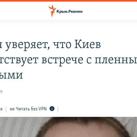
 уверяет, что Киев
тствует встрече с пленн
ными
39
ся
Читать без VPN