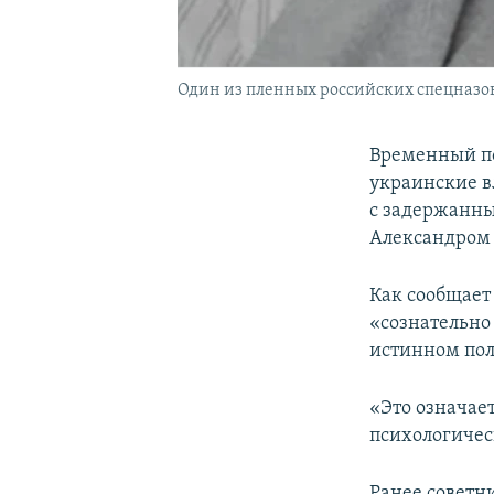
Один из пленных российских спецназов
Временный по
украинские в
с задержанны
Александром
Как сообщает
«сознательно
истинном по
«Это означае
психологическ
Ранее советн