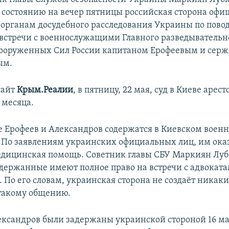
по состоянию на вечер пятницы российская сторона офи
 органам досудебного расследования Украины по пово
встречи с военнослужащими Главного разведывательн
ооруженных Сил России капитаном Ерофеевым и сер
ым.
сайт
Крым.Реалии
, в пятницу, 22 мая, суд в Киеве арес
 месяца.
 Ерофеев и Александров содержатся в Киевском военн
 По заявлениям украинских официальных лиц, им ока
едицинская помощь. Советник главы СБУ Маркиян Лу
задержанные имеют полное право на встречи с адвокат
 По его словам, украинская сторона не создаёт никак
такому общению.
ександров были задержаны украинской стороной 16 ма