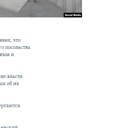
явил, что
го посольства
евым и
ие власти
ых об их
ергаются
кивский