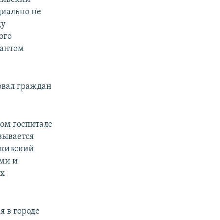
циально не
ду
ого
жантом
товал граждан
ом госпитале
зывается
бкивский
ами и
их
я в городе