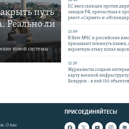
14:40
ЕС ввел санкции против дир
закрыть путь
заводов РФ, причастных к пр
ракет «Сармат» и «Исканде
. Реально ли
13:09
В Ялте МЧС и российские вла
призывают покинуть пляжи, 
ление новой системы
вероятную атаку попал морс
12:29
Журналисты создали интера
карту военной инфраструкт
Беларуси – в ней 150 объекто
ПРИСОЕДИНЯЙТЕСЬ!
и. О нас