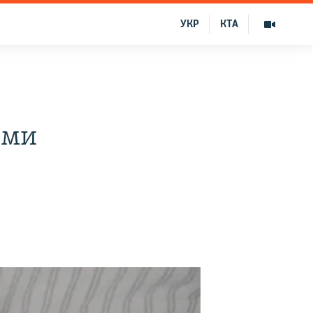
УКР
КТА
ыми