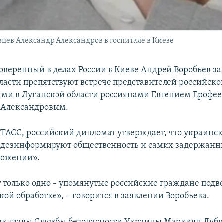
цев Александр Александров в госпитале в Киеве
веренный в делах России в Киеве Андрей Воробьев за
ласти препятствуют встрече представителей российско
ми в Луганской области россиянами Евгением Ерофе
 Александровым.
 ТАСС, российский дипломат утверждает, что украинск
 дезинформируют общественность и самих задержанн
ложении».
т только одно – упомянутые российские граждане подв
ой обработке», – говорится в заявлении Воробьева.
ик главы Службы безопасности Украины Маркиян Луб