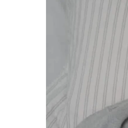
ПОБЕДИТЕЛЕЙ НЕ СУДЯТ?
КРЫМ.НЕПОКОРЕННЫЙ
ELIFBE
УКРАИНСКАЯ ПРОБЛЕМА КРЫМА