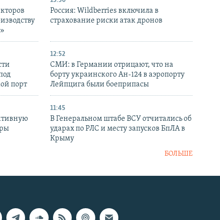
13:50
екторов
Россия: Wildberries включила в
оизводству
страхование риски атак дронов
р»
12:52
сти
СМИ: в Германии отрицают, что на
под
борту украинского Ан-124 в аэропорту
кой порт
Лейпцига были боеприпасы
11:45
ктивную
В Генеральном штабе ВСУ отчитались об
уры
ударах по РЛС и месту запусков БпЛА в
в
Крыму
БОЛЬШЕ