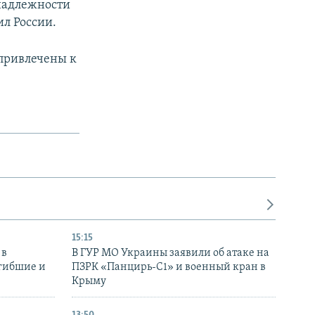
инадлежности
л России.
 привлечены к
15:15
 в
В ГУР МО Украины заявили об атаке на
огибшие и
ПЗРК «Панцирь-С1» и военный кран в
Крыму