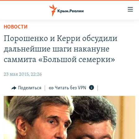
Доступность
ссылки
Вернуться
НОВОСТИ
к
НОВОСТИ
Порошенко и Керри обсудили
основному
СПЕЦПРОЕКТЫ
содержанию
дальнейшие шаги накануне
ВОДА
Вернутся
ГРУЗ 200
саммита «Большой семерки»
к
ИСТОРИЯ
КАРТА ВОЕННЫХ ОБЪЕКТОВ КРЫМА
главной
23 мая 2015, 22:26
ЕЩЕ
11 ЛЕТ ОККУПАЦИИ КРЫМА. 11 ИСТОРИЙ СОПРОТИВЛЕНИЯ
навигации
Вернутся
Поделиться
Читать без VPN
РАДІО СВОБОДА
ИНТЕРАКТИВ
к
КАК ОБОЙТИ БЛОКИРОВКУ
ИНФОГРАФИКА
поиску
ТЕЛЕПРОЕКТ КРЫМ.РЕАЛИИ
Українською
СОВЕТЫ ПРАВОЗАЩИТНИКОВ
Qırımtatar
ПРОПАВШИЕ БЕЗ ВЕСТИ