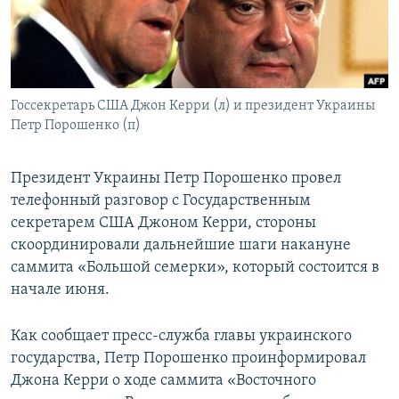
ПРИСОЕДИНЯЙТЕСЬ!
ПОБЕДИТЕЛЕЙ НЕ СУДЯТ?
КРЫМ.НЕПОКОРЕННЫЙ
ELIFBE
Госсекретарь США Джон Керри (л) и президент Украины
УКРАИНСКАЯ ПРОБЛЕМА КРЫМА
Петр Порошенко (п)
Все сайты RFE/RL
Президент Украины Петр Порошенко провел
телефонный разговор с Государственным
секретарем США Джоном Керри, стороны
скоординировали дальнейшие шаги накануне
саммита «Большой семерки», который состоится в
начале июня.
Как сообщает пресс-служба главы украинского
государства, Петр Порошенко проинформировал
Джона Керри о ходе саммита «Восточного