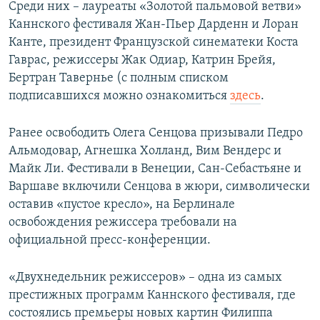
Среди них – лауреаты «Золотой пальмовой ветви»
Каннского фестиваля Жан-Пьер Дарденн и Лоран
Канте, президент Французской синематеки Коста
Гаврас, режиссеры Жак Одиар, Катрин Брейя,
Бертран Тавернье (с полным списком
подписавшихся можно ознакомиться
здесь
.
Ранее освободить Олега Сенцова призывали Педро
Альмодовар, Агнешка Холланд, Вим Вендерс и
Майк Ли. Фестивали в Венеции, Сан-Себастьяне и
Варшаве включили Сенцова в жюри, символически
оставив «пустое кресло», на Берлинале
освобождения режиссера требовали на
официальной пресс-конференции.
«Двухнедельник режиссеров» – одна из самых
престижных программ Каннского фестиваля, где
состоялись премьеры новых картин Филиппа