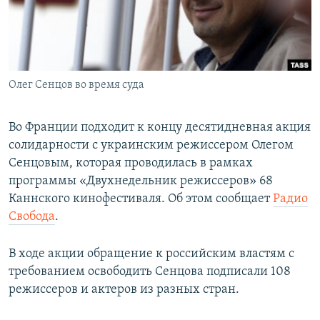
ПРИСОЕДИНЯЙТЕСЬ!
ПОБЕДИТЕЛЕЙ НЕ СУДЯТ?
КРЫМ.НЕПОКОРЕННЫЙ
ELIFBE
Олег Сенцов во время суда
УКРАИНСКАЯ ПРОБЛЕМА КРЫМА
Все сайты RFE/RL
Во Франции подходит к концу десятидневная акция
солидарности с украинским режиссером Олегом
Сенцовым, которая проводилась в рамках
программы «Двухнедельник режиссеров» 68
Каннского кинофестиваля. Об этом сообщает
Радио
Свобода
.
В ходе акции обращение к российским властям с
требованием освободить Сенцова подписали 108
режиссеров и актеров из разных стран.