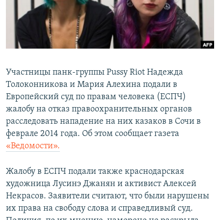
ПРИСОЕДИНЯЙТЕСЬ!
ПОБЕДИТЕЛЕЙ НЕ СУДЯТ?
КРЫМ.НЕПОКОРЕННЫЙ
ELIFBE
УКРАИНСКАЯ ПРОБЛЕМА КРЫМА
Участницы панк-группы Pussy Riot Надежда
Все сайты RFE/RL
Толоконникова и Мария Алехина подали в
Европейский суд по правам человека (ЕСПЧ)
жалобу на отказ правоохранительных органов
расследовать нападение на них казаков в Сочи в
феврале 2014 года. Об этом сообщает газета
«Ведомости».
Жалобу в ЕСПЧ подали также краснодарская
художница Лусинэ Джанян и активист Алексей
Некрасов. Заявители считают, что были нарушены
их права на свободу слова и справедливый суд.