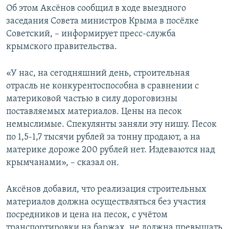
Об этом Аксёнов сообщил в ходе выездного
ПРИСОЕДИНЯЙТЕСЬ!
ПОБЕДИТЕЛЕЙ НЕ СУДЯТ?
заседания Совета министров Крыма в посёлке
КРЫМ.НЕПОКОРЕННЫЙ
Советский, – информирует пресс-служба
крымского правительства.
ELIFBE
УКРАИНСКАЯ ПРОБЛЕМА КРЫМА
«У нас, на сегодняшний день, строительная
Все сайты RFE/RL
отрасль не конкурентоспособна в сравнении с
материковой частью в силу дороговизны
поставляемых материалов. Цены на песок
немыслимые. Спекулянты заняли эту нишу. Песок
по 1,5-1,7 тысячи рублей за тонну продают, а на
материке дороже 200 рублей нет. Издеваются над
крымчанами», – сказал он.
Аксёнов добавил, что реализация строительных
материалов должна осуществляться без участия
посредников и цена на песок, с учётом
транспортировки на баржах, не должна превышать