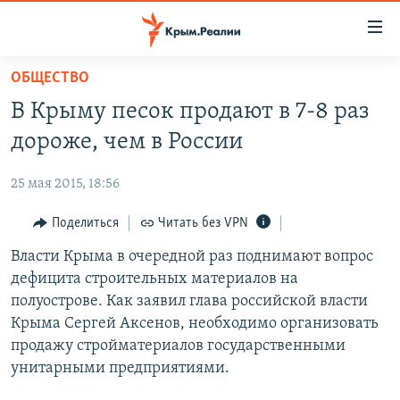
Доступность
ссылки
Вернуться
ОБЩЕСТВО
к
НОВОСТИ
В Крыму песок продают в 7-8 раз
основному
СПЕЦПРОЕКТЫ
содержанию
дороже, чем в России
ВОДА
Вернутся
ГРУЗ 200
к
25 мая 2015, 18:56
ИСТОРИЯ
КАРТА ВОЕННЫХ ОБЪЕКТОВ КРЫМА
главной
ЕЩЕ
Поделиться
Читать без VPN
11 ЛЕТ ОККУПАЦИИ КРЫМА. 11 ИСТОРИЙ СОПРОТИВЛЕНИЯ
навигации
Вернутся
РАДІО СВОБОДА
Власти Крыма в очередной раз поднимают вопрос
ИНТЕРАКТИВ
к
дефицита строительных материалов на
КАК ОБОЙТИ БЛОКИРОВКУ
ИНФОГРАФИКА
поиску
полуострове. Как заявил глава российской власти
ТЕЛЕПРОЕКТ КРЫМ.РЕАЛИИ
Крыма Сергей Аксенов, необходимо организовать
Українською
продажу стройматериалов государственными
СОВЕТЫ ПРАВОЗАЩИТНИКОВ
Qırımtatar
унитарными предприятиями.
ПРОПАВШИЕ БЕЗ ВЕСТИ