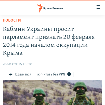
Доступность
ссылки
Вернуться
НОВОСТИ
к
НОВОСТИ
Кабмин Украины просит
основному
СПЕЦПРОЕКТЫ
содержанию
парламент признать 20 февраля
ВОДА
Вернутся
ГРУЗ 200
2014 года началом оккупации
к
ИСТОРИЯ
КАРТА ВОЕННЫХ ОБЪЕКТОВ КРЫМА
Крыма
главной
ЕЩЕ
11 ЛЕТ ОККУПАЦИИ КРЫМА. 11 ИСТОРИЙ СОПРОТИВЛЕНИЯ
навигации
26 мая 2015, 09:28
Вернутся
РАДІО СВОБОДА
ИНТЕРАКТИВ
к
Поделиться
Читать без VPN
КАК ОБОЙТИ БЛОКИРОВКУ
ИНФОГРАФИКА
поиску
ТЕЛЕПРОЕКТ КРЫМ.РЕАЛИИ
Українською
СОВЕТЫ ПРАВОЗАЩИТНИКОВ
Qırımtatar
ПРОПАВШИЕ БЕЗ ВЕСТИ