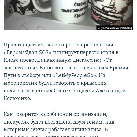
ПРИСОЕДИНЯЙТЕСЬ!
ПОБЕДИТЕЛЕЙ НЕ СУДЯТ?
КРЫМ.НЕПОКОРЕННЫЙ
ELIFBE
УКРАИНСКАЯ ПРОБЛЕМА КРЫМА
Правозащитная, волонтерская организация
Все сайты RFE/RL
«Евромайдан SOS» планирует первого июня в
Киеве провести панельную дискуссию: «От
заключенных Банковой – к заключенным Кремля.
Пути к свободе или #LetMyPeopleGo». На
мероприятии будут говорить о крымских
политзаключенных Олеге Сенцове и Александре
Кольченко.
Как говорится в сообщении организации,
дискуссия будет посвящена двум темам, над
которыми сейчас работает инициатива. В