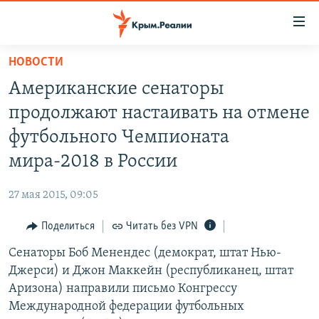
Доступность
ссылки
Вернуться
НОВОСТИ
к
НОВОСТИ
Американские сенаторы
основному
СПЕЦПРОЕКТЫ
содержанию
продолжают настаивать на отмене
ВОДА
Вернутся
ГРУЗ 200
футбольного Чемпионата
к
ИСТОРИЯ
КАРТА ВОЕННЫХ ОБЪЕКТОВ КРЫМА
мира-2018 в России
главной
ЕЩЕ
11 ЛЕТ ОККУПАЦИИ КРЫМА. 11 ИСТОРИЙ СОПРОТИВЛЕНИЯ
навигации
27 мая 2015, 09:05
Вернутся
РАДІО СВОБОДА
ИНТЕРАКТИВ
к
Поделиться
Читать без VPN
КАК ОБОЙТИ БЛОКИРОВКУ
ИНФОГРАФИКА
поиску
Сенаторы Боб Менендес (демократ, штат Нью-
ТЕЛЕПРОЕКТ КРЫМ.РЕАЛИИ
Українською
Джерси) и Джон Маккейн (республиканец, штат
СОВЕТЫ ПРАВОЗАЩИТНИКОВ
Аризона) направили письмо Конгрессу
Qırımtatar
Международной федерации футбольных
ПРОПАВШИЕ БЕЗ ВЕСТИ