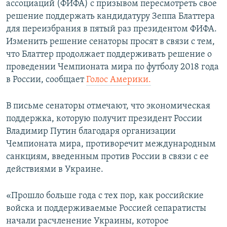
ассоциаций (ФИФА) с призывом пересмотреть свое
ПРИСОЕДИНЯЙТЕСЬ!
ПОБЕДИТЕЛЕЙ НЕ СУДЯТ?
решение поддержать кандидатуру Зеппа Блаттера
КРЫМ.НЕПОКОРЕННЫЙ
для переизбрания в пятый раз президентом ФИФА.
Изменить решение сенаторы просят в связи с тем,
ELIFBE
что Блаттер продолжает поддерживать решение о
УКРАИНСКАЯ ПРОБЛЕМА КРЫМА
проведении Чемпионата мира по футболу 2018 года
Все сайты RFE/RL
в России, сообщает
Голос Америки.
В письме сенаторы отмечают, что экономическая
поддержка, которую получит президент России
Владимир Путин благодаря организации
Чемпионата мира, противоречит международным
санкциям, введенным против России в связи с ее
действиями в Украине.
«Прошло больше года с тех пор, как российские
войска и поддерживаемые Россией сепаратисты
начали расчленение Украины, которое