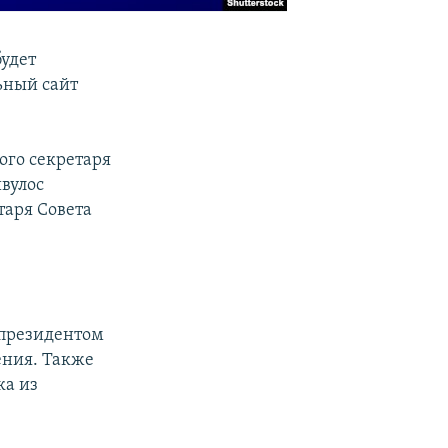
удет
ьный сайт
ого секретаря
вулос
таря Совета
 президентом
ения. Также
ка из