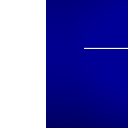
ПОБЕДИТЕЛЕЙ НЕ СУДЯТ?
КРЫМ.НЕПОКОРЕННЫЙ
ELIFBE
УКРАИНСКАЯ ПРОБЛЕМА КРЫМА