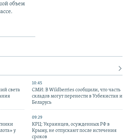
шой объем
ассе.
10:45
ний света
СМИ: В Wildberries сообщили, что часть
ания
складов могут перенести в Узбекистан и
Беларусь
09:29
отники
КРЦ: Украинцев, осужденных РФ в
лота» у
Крыму, не отпускают после истечения
сроков