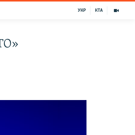
УКР
КТА
АТО»