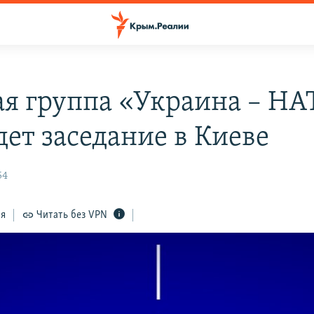
ая группа «Украина – Н
дет заседание в Киеве
54
ся
Читать без VPN