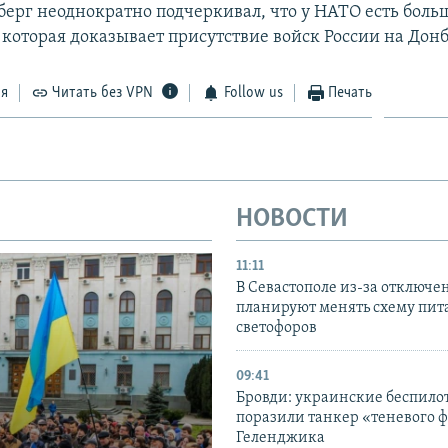
берг неоднократно подчеркивал, что у НАТО есть боль
которая доказывает присутствие войск России на Донб
ся
Читать без VPN
Follow us
Печать
НОВОСТИ
11:11
В Севастополе из-за отключе
планируют менять схему пит
светофоров
09:41
Бровди: украинские беспил
поразили танкер «теневого ф
Геленджика