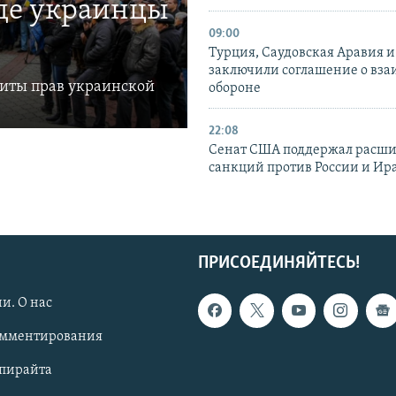
где украинцы
09:00
Турция, Саудовская Аравия 
заключили соглашение о вз
щиты прав украинской
обороне
22:08
Сенат США поддержал расш
санкций против России и Ир
ПРИСОЕДИНЯЙТЕСЬ!
и. О нас
омментирования
опирайта