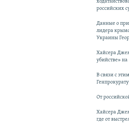
ходатайствов
российских с
Данные о при
лидера крымс
Украины Гео
Хайсера Джем
убийстве» на 
В связи с эт
Генпрокурату
От российско
Хайсера Джеми
где от выстре