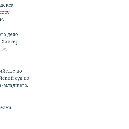
одекса
серу
й.
го дело
. Хайсер
тво,
ийство по
йский суд по
а-младшего.
елей.