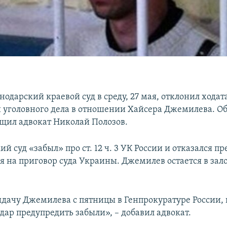
нодарский краевой суд в среду, 27 мая, отклонил ходат
уголовного дела в отношении Хайсера Джемилева. Об 
бщил адвокат Николай Полозов.
й суд «забыл» про ст. 12 ч. 3 УК России и отказался п
ря на приговор суда Украины. Джемилев остается в зал
ыдачу Джемилева с пятницы в Генпрокуратуре России, н
дар предупредить забыли», – добавил адвокат.