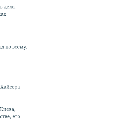
ь дело,
ках
я по всему,
у Хайсера
 Киева,
тве, его