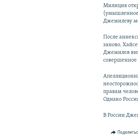
Милиция откры
(умышленное 
Джемилеву ме
После аннекс
заново. Хайс
Джемилев вину
совершенное 
Апелляционны
неосторожнос
правам челов
Однако Росси
В России Дже
Поделить