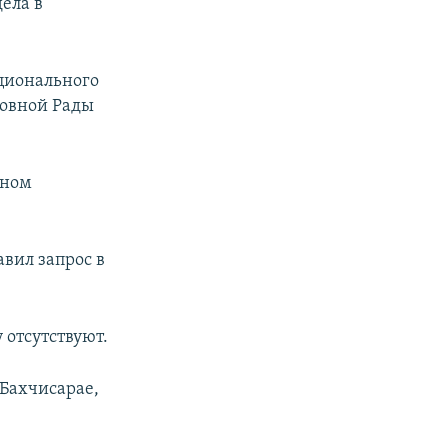
ела в
ционального
ховной Рады
нном
вил запрос в
 отсутствуют.
 Бахчисарае,