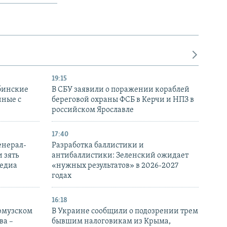
19:15
бинские
В СБУ заявили о поражении кораблей
нные с
береговой охраны ФСБ в Керчи и НПЗ в
российском Ярославле
17:40
енерал-
Разработка баллистики и
 зять
антибаллистики: Зеленский ожидает
медиа
«нужных результатов» в 2026-2027
годах
16:18
Ормузском
В Украине сообщили о подозрении трем
ва –
бывшим налоговикам из Крыма,