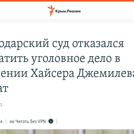
одарский суд отказался
атить уголовное дело в
ении Хайсера Джемилева
ат
23
ся
Читать без VPN