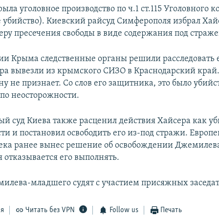
ла уголовное производство по ч.1 ст.115 Уголовного к
убийство). Киевский райсуд Симферополя избрал Хай
ру пресечения свободы в виде содержания под страже
ии Крыма следственные органы решили расследовать е
ера вывезли из крымского СИЗО в Краснодарский край
 не признает. Со слов его защитника, это было убийс
по неосторожности.
й суд Киева также расценил действия Хайсера как уб
ти и постановил освободить его из-под стражи. Европе
ека ранее вынес решение об освобождении Джемилев
я отказывается его выполнять.
милева-младшего судят с участием присяжных заседат
ся
Читать без VPN
Follow us
Печать