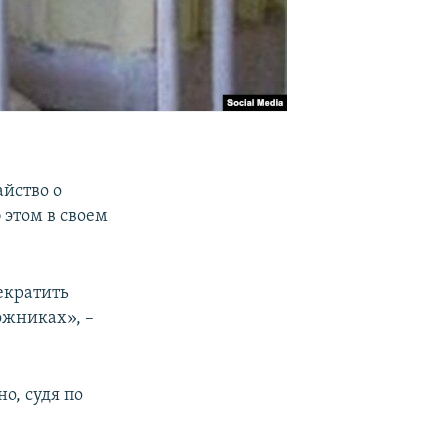
айство о
этом в своем
рекратить
ожниках», –
о, судя по