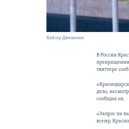
Хайсер Джемилев
В России Крас
прекращении 
твиттере соо
«Краснодарски
дело, несмот
сообщил он.
«Запрос на в
всему, Красно