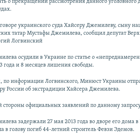
ать о прекращении рассмотрения данного уголовного д
удах.
говоре украинского суда Хайсеру Джемилеву, сыну на
ких татар Мустафы Джемилева, сообщил депутат Вер
ргий Логвинский
илева осудили в Украине по статье о «непреднамере
3 года и 8 месяцев лишения свободы.
им, по информации Логвинского, Минюст Украины отпра
ру России об экстрадиции Хайсера Джемилева.
й стороны официальных заявлений по данному запросу
лева задержали 27 мая 2013 года во дворе его дома в
ла в голову погиб 44-летний строитель Февзи Эдемов.