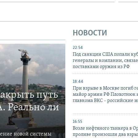
НОВОСТИ
22:54
Под санкции США попали ку
генералы и компании, связа
поставками оружия из РФ
18:44
При взрыве в Москве погиб г
закрыть путь
майор армии РФ Плохотнюк и
главкома ВКС – российские 
. Реально ли
16:55
Возле нефтяного танкера в 
ление новой системы
проливе произошли два взры