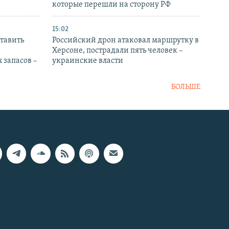
которые перешли на сторону РФ
15:02
тавить
Российский дрон атаковал маршрутку в
Херсоне, пострадали пять человек –
 запасов –
украинские власти
БОЛЬШЕ