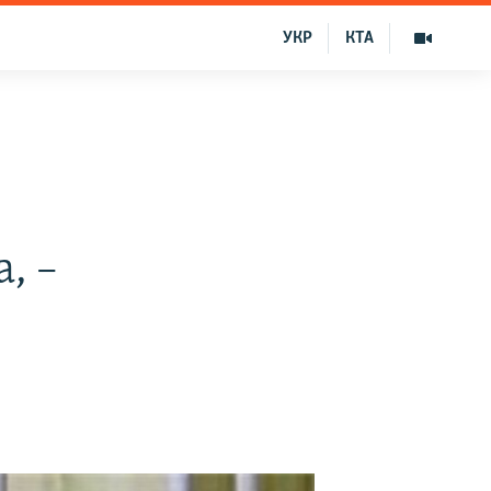
УКР
КТА
, –