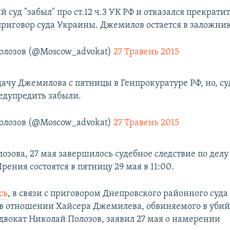
 суд "забыл" про ст.12 ч.3 УК РФ и отказался прекратит
приговор суда Украины. Джемилов остается в заложни
олозов (@Moscow_advokat)
27 Травень 2015
ачу Джемилова с пятницы в Генпрокуратуре РФ, но, суд
едупредить забыли.
олозов (@Moscow_advokat)
27 Травень 2015
озова, 27 мая завершилось судебное следствие по дел
ения состоятся в пятницу 29 мая в 11:00.
сь
, в связи с приговором Днепровского районного суда
в отношении Хайсера Джемилева, обвиняемого в убийс
двокат Николай Полозов, заявил 27 мая о намерении