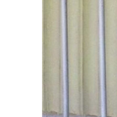
ПОБЕДИТЕЛЕЙ НЕ СУДЯТ?
КРЫМ.НЕПОКОРЕННЫЙ
ELIFBE
УКРАИНСКАЯ ПРОБЛЕМА КРЫМА