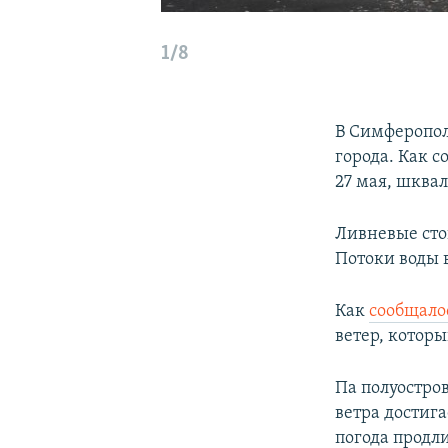
1/8
В Симферопол
города. Как 
27 мая, шква
Ливневые сто
Потоки воды 
Как
сообщало
ветер, котор
Па полуостро
ветра достиг
погода продли