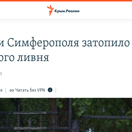
и Симферополя затопило 
ого ливня
23
ся
Читать без VPN