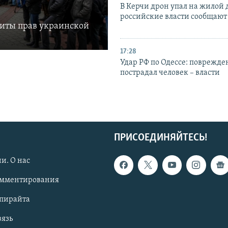
В Керчи дрон упал на жилой 
российские власти сообщают
щиты прав украинской
17:28
Удар РФ по Одессе: поврежде
пострадал человек – власти
ПРИСОЕДИНЯЙТЕСЬ!
и. О нас
омментирования
опирайта
вязь