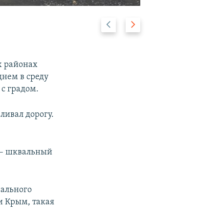
Предыдущий
Следующий
2/8
слайд
слайд
х районах
днем в среду
 с градом.
ливал дорогу.
 – шквальный
вального
и Крым, такая