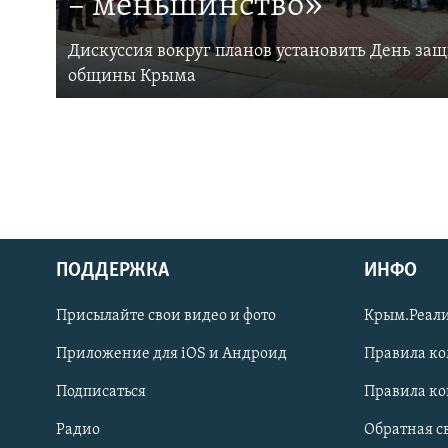
– меньшинство»
Дискуссия вокруг планов установить День за
общины Крыма
ПОДДЕРЖКА
ИНФО
Українською
Присылайте свои видео и фото
Крым.Реали
Qırımtatar
Приложение для iOS и Андроид
Правила к
Подписаться
Правила к
ПРИСОЕДИНЯЙТЕСЬ!
Радио
Обратная с