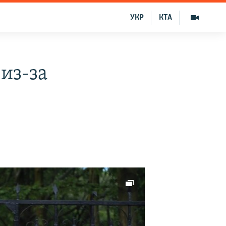
УКР
КТА
из-за