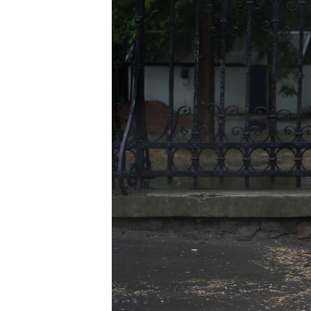
ПОБЕДИТЕЛЕЙ НЕ СУДЯТ?
КРЫМ.НЕПОКОРЕННЫЙ
ELIFBE
УКРАИНСКАЯ ПРОБЛЕМА КРЫМА