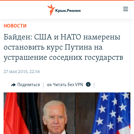
Доступность
ссылки
Вернуться
НОВОСТИ
к
НОВОСТИ
Байден: США и НАТО намерены
основному
СПЕЦПРОЕКТЫ
содержанию
остановить курс Путина на
ВОДА
Вернутся
ГРУЗ 200
устрашение соседних государств
к
ИСТОРИЯ
КАРТА ВОЕННЫХ ОБЪЕКТОВ КРЫМА
главной
27 мая 2015, 22:56
ЕЩЕ
11 ЛЕТ ОККУПАЦИИ КРЫМА. 11 ИСТОРИЙ СОПРОТИВЛЕНИЯ
навигации
Вернутся
Поделиться
Читать без VPN
РАДІО СВОБОДА
ИНТЕРАКТИВ
к
КАК ОБОЙТИ БЛОКИРОВКУ
ИНФОГРАФИКА
поиску
ТЕЛЕПРОЕКТ КРЫМ.РЕАЛИИ
Українською
СОВЕТЫ ПРАВОЗАЩИТНИКОВ
Qırımtatar
ПРОПАВШИЕ БЕЗ ВЕСТИ