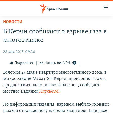
Доступность
ссылки
Вернуться
НОВОСТИ
к
НОВОСТИ
В Керчи сообщают о взрыве газа в
основному
СПЕЦПРОЕКТЫ
содержанию
многоэтажке
ВОДА
Вернутся
ГРУЗ 200
к
28 мая 2015, 09:36
ИСТОРИЯ
КАРТА ВОЕННЫХ ОБЪЕКТОВ КРЫМА
главной
ЕЩЕ
Поделиться
Читать без VPN
11 ЛЕТ ОККУПАЦИИ КРЫМА. 11 ИСТОРИЙ СОПРОТИВЛЕНИЯ
навигации
Вернутся
РАДІО СВОБОДА
Вечером 27 мая в квартире многоэтажного дома, в
ИНТЕРАКТИВ
к
микрорайоне Марат-2 в Керчи, произошел взрыв,
КАК ОБОЙТИ БЛОКИРОВКУ
ИНФОГРАФИКА
поиску
предположительно газового баллона, сообщает
ТЕЛЕПРОЕКТ КРЫМ.РЕАЛИИ
местное издание
КерчьФМ.
Українською
СОВЕТЫ ПРАВОЗАЩИТНИКОВ
Qırımtatar
По информации издания, взрывом выбило оконные
ПРОПАВШИЕ БЕЗ ВЕСТИ
рамы и оторвало ногу жителю квартиры. Еще двое