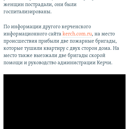
женщин пострадали, они были
ПРИСОЕДИНЯЙТЕСЬ!
ПОБЕДИТЕЛЕЙ НЕ СУДЯТ?
госпитализированы.
КРЫМ.НЕПОКОРЕННЫЙ
ELIFBE
По информации другого керченского
информационного сайта
kerch.com.ru
, на место
УКРАИНСКАЯ ПРОБЛЕМА КРЫМА
происшествия прибыли две пожарные бригады,
Все сайты RFE/RL
которые тушили квартиру с двух сторон дома. На
место также выезжали две бригады скорой
помощи и руководство администрации Керчи.