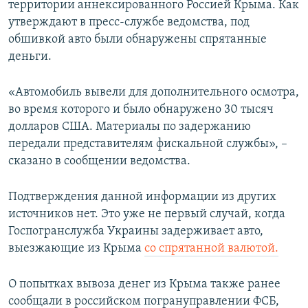
территории аннексированного Россией Крыма. Как
ПРИСОЕДИНЯЙТЕСЬ!
ПОБЕДИТЕЛЕЙ НЕ СУДЯТ?
утверждают в пресс-службе ведомства, под
КРЫМ.НЕПОКОРЕННЫЙ
обшивкой авто были обнаружены спрятанные
деньги.
ELIFBE
УКРАИНСКАЯ ПРОБЛЕМА КРЫМА
«Автомобиль вывели для дополнительного осмотра,
Все сайты RFE/RL
во время которого и было обнаружено 30 тысяч
долларов США. Материалы по задержанию
передали представителям фискальной службы», –
сказано в сообщении ведомства.
Подтверждения данной информации из других
источников нет. Это уже не первый случай, когда
Госпогранслужба Украины задерживает авто,
выезжающие из Крыма
со спрятанной валютой.
О попытках вывоза денег из Крыма также ранее
сообщали в российском погрануправлении ФСБ,