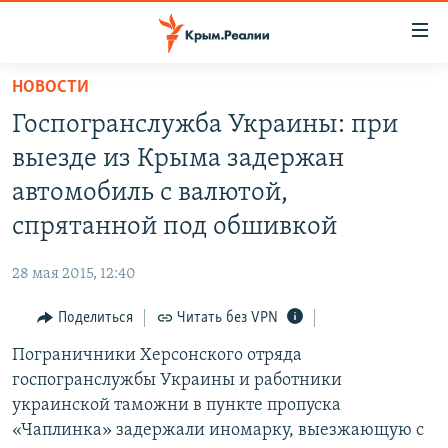
Доступность
ссылки
Вернуться
НОВОСТИ
к
НОВОСТИ
Госпогранслужба Украины: при
основному
СПЕЦПРОЕКТЫ
содержанию
выезде из Крыма задержан
ВОДА
Вернутся
ГРУЗ 200
автомобиль с валютой,
к
ИСТОРИЯ
КАРТА ВОЕННЫХ ОБЪЕКТОВ КРЫМА
спрятанной под обшивкой
главной
ЕЩЕ
11 ЛЕТ ОККУПАЦИИ КРЫМА. 11 ИСТОРИЙ СОПРОТИВЛЕНИЯ
навигации
28 мая 2015, 12:40
Вернутся
РАДІО СВОБОДА
ИНТЕРАКТИВ
к
Поделиться
Читать без VPN
КАК ОБОЙТИ БЛОКИРОВКУ
ИНФОГРАФИКА
поиску
Пограничники Херсонского отряда
ТЕЛЕПРОЕКТ КРЫМ.РЕАЛИИ
Українською
госпогранслужбы Украины и работники
СОВЕТЫ ПРАВОЗАЩИТНИКОВ
украинской таможни в пункте пропуска
Qırımtatar
«Чаплинка» задержали иномарку, выезжающую с
ПРОПАВШИЕ БЕЗ ВЕСТИ