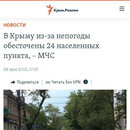
Доступность
ссылки
Вернуться
НОВОСТИ
к
НОВОСТИ
В Крыму из-за непогоды
основному
СПЕЦПРОЕКТЫ
содержанию
обесточены 24 населенных
ВОДА
Вернутся
ГРУЗ 200
пункта, – МЧС
к
ИСТОРИЯ
КАРТА ВОЕННЫХ ОБЪЕКТОВ КРЫМА
главной
28 мая 2015, 17:47
ЕЩЕ
11 ЛЕТ ОККУПАЦИИ КРЫМА. 11 ИСТОРИЙ СОПРОТИВЛЕНИЯ
навигации
Вернутся
Поделиться
Читать без VPN
РАДІО СВОБОДА
ИНТЕРАКТИВ
к
КАК ОБОЙТИ БЛОКИРОВКУ
ИНФОГРАФИКА
поиску
ТЕЛЕПРОЕКТ КРЫМ.РЕАЛИИ
Українською
СОВЕТЫ ПРАВОЗАЩИТНИКОВ
Qırımtatar
ПРОПАВШИЕ БЕЗ ВЕСТИ