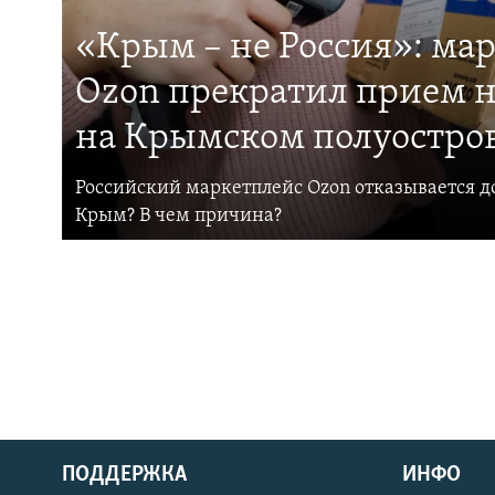
«Крым – не Россия»: ма
Ozon прекратил прием н
на Крымском полуостро
Российский маркетплейс Ozon отказывается до
Крым? В чем причина?
ПОДДЕРЖКА
ИНФО