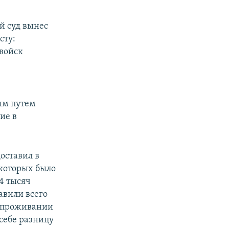
й суд вынес
сту:
войск
в
ым путем
ие в
оставил в
которых было
4 тысяч
авили всего
о проживании
себе разницу