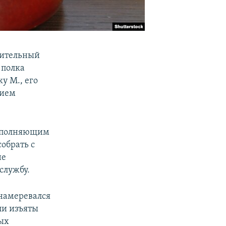
нительный
 полка
у М., его
нием
исполняющим
обрать с
не
службу.
 намеревался
ли изъяты
ых