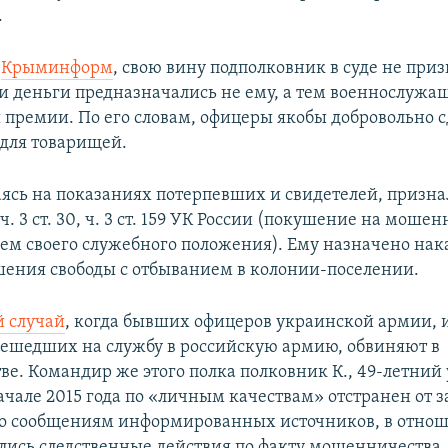
.
т
Крыминформ
, свою вину подполковник в суде не приз
эти деньги предназначались не ему, а тем военнослужа
премии. По его словам, офицеры якобы добровольно с
 для товарищей.
аясь на показаниях потерпевших и свидетелей, призна
. 3 ст. 30, ч. 3 ст. 159 УК России (покушение на мошен
ем своего служебного положения). Ему назначено нак
шения свободы с отбыванием в колонии-поселении.
й случай
, когда бывших офицеров украинской армии,
решедших на службу в российскую армию, обвиняют в
е. Командир же этого полка полковник К., 49-летний
начале 2015 года по «личным качествам» отстранен от
о сообщениям информированных источников, в отнош
лись следственные действия по факту мошенничества.