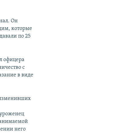
нал. Он
щим, которые
давали по 25
л офицера
ничество с
азание в виде
 изменивших
 уроженец
 занимаемой
ении него