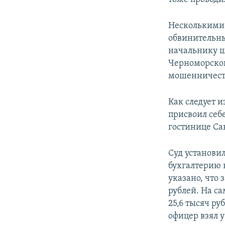
Несколькими 
обвинительны
начальнику ш
Черноморског
мошенничест
Как следует 
присвоил себ
гостинице Са
Суд установи
бухгалтерию 
указано, что 
рублей. На с
25,6 тысяч р
офицер взял 