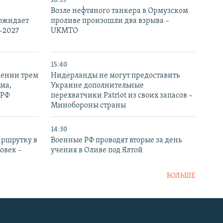
16:55
Возле нефтяного танкера в Ормузском
 ожидает
проливе произошли два взрыва –
-2027
UKMTO
15:40
рении трем
Нидерланды не могут предоставить
ма,
Украине дополнительные
 РФ
перехватчики Patriot из своих запасов –
Минобороны страны
14:30
аршрутку в
Военные РФ проводят вторые за день
овек –
учения в Оливе под Ялтой
БОЛЬШЕ