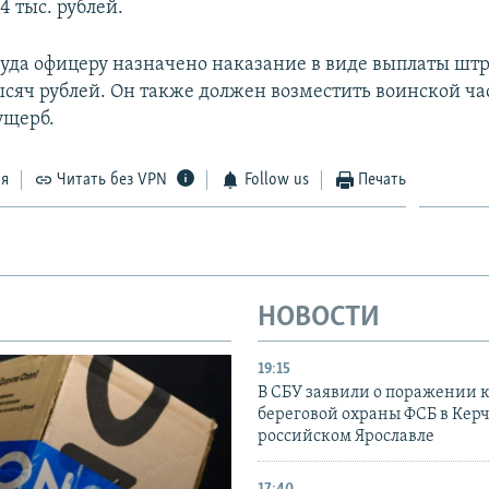
,4 тыс. рублей.
уда офицеру назначено наказание в виде выплаты штр
ысяч рублей. Он также должен возместить воинской ча
ущерб.
ся
Читать без VPN
Follow us
Печать
НОВОСТИ
19:15
В СБУ заявили о поражении 
береговой охраны ФСБ в Керч
российском Ярославле