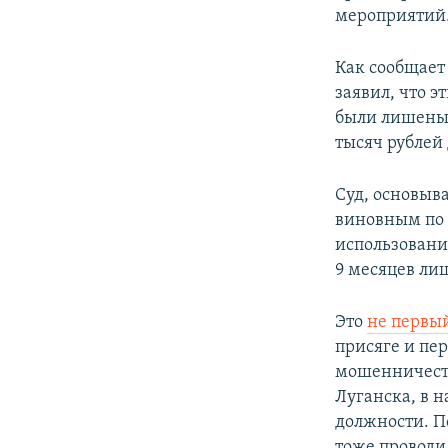
мероприятий
Как сообщае
заявил, что 
были лишены 
тысяч рублей
Суд, основыв
виновным по ч
использовани
9 месяцев ли
Это
не первы
присяге и пе
мошенничеств
Луганска, в 
должности. П
тоже проводи