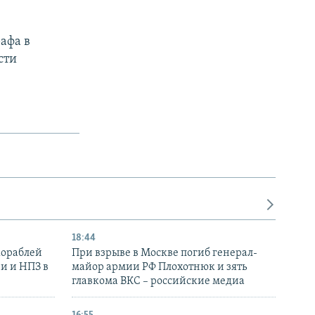
афа в
сти
18:44
кораблей
При взрыве в Москве погиб генерал-
и и НПЗ в
майор армии РФ Плохотнюк и зять
главкома ВКС – российские медиа