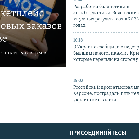
17:40
Разработка баллистики и
ркетплейс
антибаллистики: Зеленский
«нужных результатов» в 2026
овых заказов
годах
ве
16:18
В Украине сообщили о подоз
ставлять товары в
бывшим налоговикам из Кры
которые перешли на сторону
15:02
Российский дрон атаковал м
Херсоне, пострадали пять чел
украинские власти
ПРИСОЕДИНЯЙТЕСЬ!