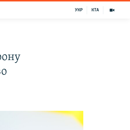
УКР
КТА
рону
во