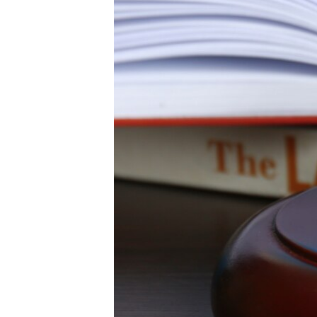
ПОБЕДИТЕЛЕЙ НЕ СУДЯТ?
КРЫМ.НЕПОКОРЕННЫЙ
ELIFBE
УКРАИНСКАЯ ПРОБЛЕМА КРЫМА