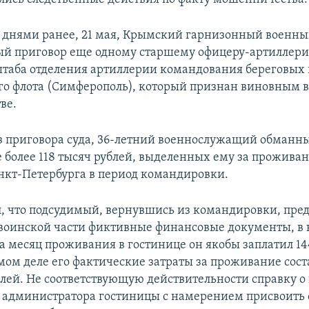
днями ранее, 21 мая, Крымский гарнизонный военны
й приговор еще одному старшему офицеру-артиллери
таба отделения артиллерии командования береговых 
о флота (Симферополь), который признан виновным 
ве.
из приговора суда, 36-летний военнослужащий обманн
е более 118 тысяч рублей, выделенных ему за проживан
нкт-Петербурга в период командировки.
л, что подсудимый, вернувшись из командировки, пред
воинской части фиктивные финансовые документы, в 
за месяц проживания в гостинице он якобы заплатил 14
амом деле его фактические затраты за проживание сост
ублей. Не соответствующую действительности справку 
у администратора гостиницы с намерением присвоить 