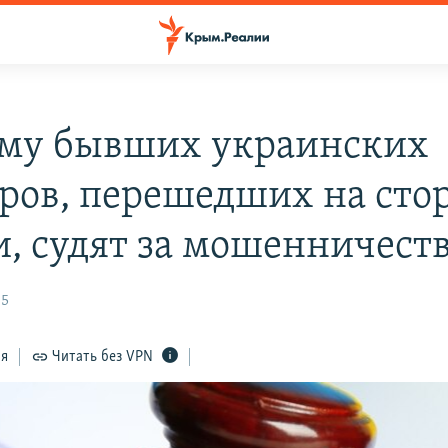
му бывших украинских
ров, перешедших на сто
и, судят за мошенничест
35
ся
Читать без VPN