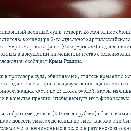
низонный военный суд в четверг, 28 мая вынес обви
естителю командира 8-го отдельного артиллерийского
йск Черноморского флота (Симферополь) подполковник
овным в покушении на мошенничество с использова
оложения, сообщает
Крым.Реалии
.
ся в приговоре суда, обвиняемый, являясь временно 
командира части, приказал двум своим подчиненным с
ннослужащих части по 25 тысяч рублей, якобы излиш
х в качестве премии, чтобы вернуть их в финансовую 
ся, собранные деньги (150 тысяч рублей) обвиняемый
нако довести умысел до конца не смог, так как они бы
елями у его подчиненных в ходе оперативно-розыскн