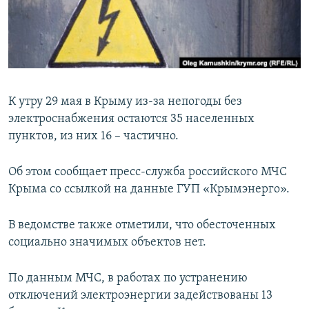
ПРИСОЕДИНЯЙТЕСЬ!
ПОБЕДИТЕЛЕЙ НЕ СУДЯТ?
КРЫМ.НЕПОКОРЕННЫЙ
ELIFBE
УКРАИНСКАЯ ПРОБЛЕМА КРЫМА
К утру 29 мая в Крыму из-за непогоды без
Все сайты RFE/RL
электроснабжения остаются 35 населенных
пунктов, из них 16 – частично.
Об этом сообщает пресс-служба российского МЧС
Крыма со ссылкой на данные ГУП «Крымэнерго».
В ведомстве также отметили, что обесточенных
социально значимых объектов нет.
По данным МЧС, в работах по устранению
отключений электроэнергии задействованы 13