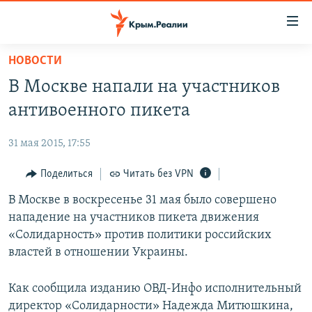
Доступность
ссылки
Вернуться
НОВОСТИ
к
НОВОСТИ
В Москве напали на участников
основному
СПЕЦПРОЕКТЫ
содержанию
антивоенного пикета
ВОДА
Вернутся
ГРУЗ 200
к
31 мая 2015, 17:55
ИСТОРИЯ
КАРТА ВОЕННЫХ ОБЪЕКТОВ КРЫМА
главной
ЕЩЕ
Поделиться
Читать без VPN
11 ЛЕТ ОККУПАЦИИ КРЫМА. 11 ИСТОРИЙ СОПРОТИВЛЕНИЯ
навигации
Вернутся
РАДІО СВОБОДА
В Москве в воскресенье 31 мая было совершено
ИНТЕРАКТИВ
к
нападение на участников пикета движения
КАК ОБОЙТИ БЛОКИРОВКУ
ИНФОГРАФИКА
поиску
«Солидарность» против политики российских
ТЕЛЕПРОЕКТ КРЫМ.РЕАЛИИ
властей в отношении Украины.
Українською
СОВЕТЫ ПРАВОЗАЩИТНИКОВ
Qırımtatar
Как сообщила изданию ОВД-Инфо исполнительный
ПРОПАВШИЕ БЕЗ ВЕСТИ
директор «Солидарности» Надежда Митюшкина,