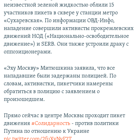
неизвестной зеленой жидкостью облили 15
ПРИСОЕДИНЯЙТЕСЬ!
ПОБЕДИТЕЛЕЙ НЕ СУДЯТ?
участников пикета в сквере у станции метро
КРЫМ.НЕПОКОРЕННЫЙ
«Сухаревская». По информации ОВД-Инфо,
нападение совершили активисты прокремлевских
ELIFBE
движений НОД («Национально-освободительное
УКРАИНСКАЯ ПРОБЛЕМА КРЫМА
движение») и SERB. Они также устроили драку с
Все сайты RFE/RL
оппозиционерами.
«Эху Москву» Митюшкина заявила, что все
нападавшие были задержаны полицией. По
словам, активистки, пикетчики намерены
обратиться в полицию с заявлением о
произошедшем.
Прямо сейчас в центре Москвы проходит пикет
движения
#Солидарность
- против политики
Путина по отношению к Украине
pic.twitter.com/2fuXyNvF2T