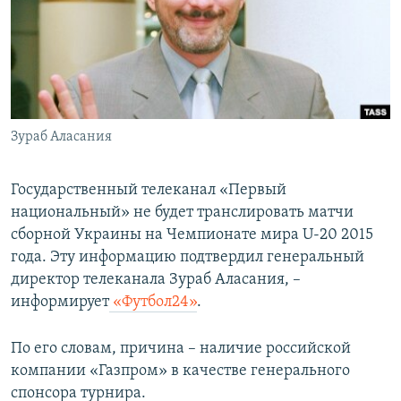
ПРИСОЕДИНЯЙТЕСЬ!
ПОБЕДИТЕЛЕЙ НЕ СУДЯТ?
КРЫМ.НЕПОКОРЕННЫЙ
ELIFBE
УКРАИНСКАЯ ПРОБЛЕМА КРЫМА
Все сайты RFE/RL
Зураб Аласания
Государственный телеканал «Первый
национальный» не будет транслировать матчи
сборной Украины на Чемпионате мира U-20 2015
года. Эту информацию подтвердил генеральный
директор телеканала Зураб Аласания, –
информирует
«Футбол24»
.
По его словам, причина – наличие российской
компании «Газпром» в качестве генерального
спонсора турнира.