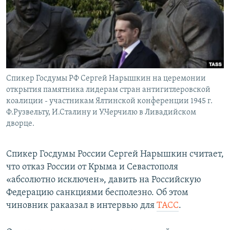
ПРИСОЕДИНЯЙТЕСЬ!
ПОБЕДИТЕЛЕЙ НЕ СУДЯТ?
КРЫМ.НЕПОКОРЕННЫЙ
ELIFBE
УКРАИНСКАЯ ПРОБЛЕМА КРЫМА
Все сайты RFE/RL
Спикер Госдумы РФ Сергей Нарышкин на церемонии
открытия памятника лидерам стран антигитлеровской
коалиции - участникам Ялтинской конференции 1945 г.
Ф.Рузвельту, И.Сталину и У.Черчилю в Ливадийском
дворце.
Спикер Госдумы России Сергей Нарышкин считает,
что отказ России от Крыма и Севастополя
«абсолютно исключен», давить на Российскую
Федерацию санкциями бесполезно. Об этом
чиновник ракаазал в интервью для
ТАСС
.