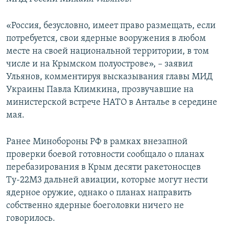
ПРИСОЕДИНЯЙТЕСЬ!
ПОБЕДИТЕЛЕЙ НЕ СУДЯТ?
«Россия, безусловно, имеет право размещать, если
КРЫМ.НЕПОКОРЕННЫЙ
потребуется, свои ядерные вооружения в любом
ELIFBE
месте на своей национальной территории, в том
числе и на Крымском полуострове», – заявил
УКРАИНСКАЯ ПРОБЛЕМА КРЫМА
Ульянов, комментируя высказывания главы МИД
Все сайты RFE/RL
Украины Павла Климкина, прозвучавшие на
министерской встрече НАТО в Анталье в середине
мая.
Ранее Минобороны РФ в рамках внезапной
проверки боевой готовности сообщало о планах
перебазирования в Крым десяти ракетоносцев
Ту-22М3 дальней авиации, которые могут нести
ядерное оружие, однако о планах направить
собственно ядерные боеголовки ничего не
говорилось.