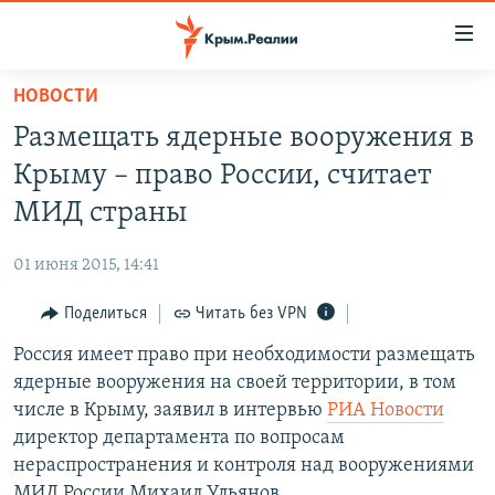
Доступность
ссылки
Вернуться
НОВОСТИ
к
НОВОСТИ
Размещать ядерные вооружения в
основному
СПЕЦПРОЕКТЫ
содержанию
Крыму – право России, считает
ВОДА
Вернутся
ГРУЗ 200
МИД страны
к
ИСТОРИЯ
КАРТА ВОЕННЫХ ОБЪЕКТОВ КРЫМА
главной
01 июня 2015, 14:41
ЕЩЕ
11 ЛЕТ ОККУПАЦИИ КРЫМА. 11 ИСТОРИЙ СОПРОТИВЛЕНИЯ
навигации
Вернутся
Поделиться
Читать без VPN
РАДІО СВОБОДА
ИНТЕРАКТИВ
к
Россия имеет право при необходимости размещать
КАК ОБОЙТИ БЛОКИРОВКУ
ИНФОГРАФИКА
поиску
ядерные вооружения на своей территории, в том
ТЕЛЕПРОЕКТ КРЫМ.РЕАЛИИ
числе в Крыму, заявил в интервью
РИА Новости
Українською
директор департамента по вопросам
СОВЕТЫ ПРАВОЗАЩИТНИКОВ
Qırımtatar
нераспространения и контроля над вооружениями
ПРОПАВШИЕ БЕЗ ВЕСТИ
МИД России Михаил Ульянов.