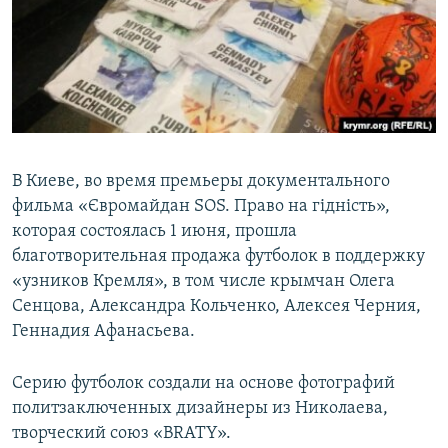
ПРИСОЕДИНЯЙТЕСЬ!
ПОБЕДИТЕЛЕЙ НЕ СУДЯТ?
КРЫМ.НЕПОКОРЕННЫЙ
ELIFBE
УКРАИНСКАЯ ПРОБЛЕМА КРЫМА
Все сайты RFE/RL
В Киеве, во время премьеры документального
фильма «Євромайдан SOS. Право на гідність»,
которая состоялась 1 июня, прошла
благотворительная продажа футболок в поддержку
«узников Кремля», в том числе крымчан Олега
Сенцова, Александра Кольченко, Алексея Черния,
Геннадия Афанасьева.
Серию футболок создали на основе фотографий
политзаключенных дизайнеры из Николаева,
творческий союз «BRATY».