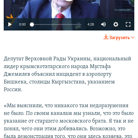
ПРИСОЕДИНЯЙТЕСЬ!
ПОБЕДИТЕЛЕЙ НЕ СУДЯТ?
КРЫМ.НЕПОКОРЕННЫЙ
0:00
4:28
ELIFBE
Загрузить
УКРАИНСКАЯ ПРОБЛЕМА КРЫМА
Все сайты RFE/RL
Депутат Верховной Рады Украины, национальный
лидер крымскотатарского народа Мустафа
Джемилев объяснил инцидент в аэропорту
Бишкека, столицы Кыргызстана, указанием
России.
«Мы выяснили, что никакого там недоразумения
не было. По своим каналам мы узнали, что это было
указание от старшего московского брата. Я так и не
понял, чего они этим добивались. Возможно, это
была демонстрация того, что они здесь хозяева, это