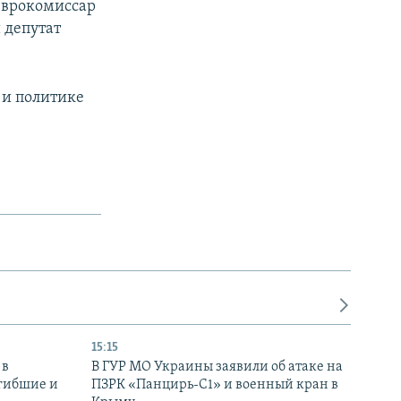
еврокомиссар
 депутат
 и политике
и
15:15
 в
В ГУР МО Украины заявили об атаке на
огибшие и
ПЗРК «Панцирь-С1» и военный кран в