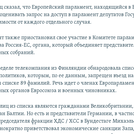
 сказал, что Европейский парламент, находящийся в 
 оценивать запрос на доступ в парламент депутатов Го
имости от каждого отдельного случая.
т также приостановил свое участие в Комитете парла
ва Россия-ЕС, органа, который объединяет представите
ных собраний.
еделе телекомпания из Финляндии обнародовала спис
политиков, которым, по ее данным, запрещен въезд н
м списке 89 фамилий. Речь идет о членах Европарламен
ных органов Евросоюза и военных чиновниках.
лиц из списка являются гражданами Великобритании
ан Балтии. Но есть и представители Германии, в частн
председателя фракции ХДС / ХСС в Бундестаге Михаэль
нократно приветствовал экономические санкции Запа