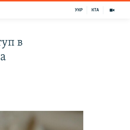
УКР
КТА
уп в
ла