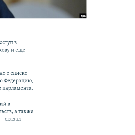
оступ в
жову и еще
но о списке
ую Федерацию,
 парламента.
ий в
ьств, а также
– сказал