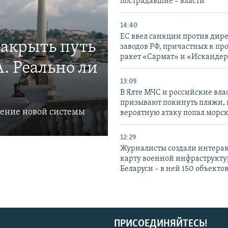
пострадавшие – власти
14:40
ЕС ввел санкции против дир
закрыть путь
заводов РФ, причастных к пр
ракет «Сармат» и «Исканде
. Реально ли
13:09
В Ялте МЧС и российские вла
призывают покинуть пляжи, 
ление новой системы
вероятную атаку попал морс
12:29
Журналисты создали интера
карту военной инфраструкт
Беларуси – в ней 150 объекто
ПРИСОЕДИНЯЙТЕСЬ!