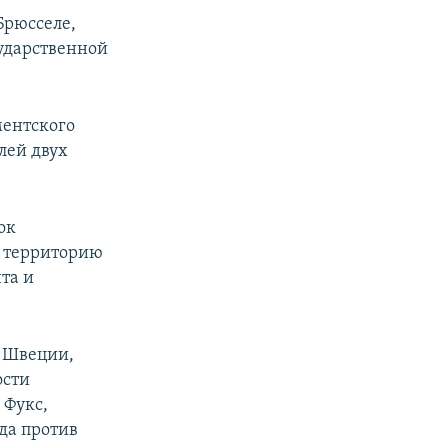
Брюсселе,
сударственной
ментского
лей двух
ок
а территорию
та и
, Швеции,
ости
 Фукс,
да против