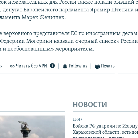
исок нежелательных для России также попали бывший 
 депутат Европейского парламента Яромир Штетина и
рламента Марек Женишек.
се верховного представителя ЕС по иностранным делам
 Федерики Могерини назвали «черный список» Росси
м и необоснованным» мероприятием.
ся
Читать без VPN
Follow us
Печать
НОВОСТИ
15:47
Войска РФ ударили по Изюму
Харьковской области, есть п