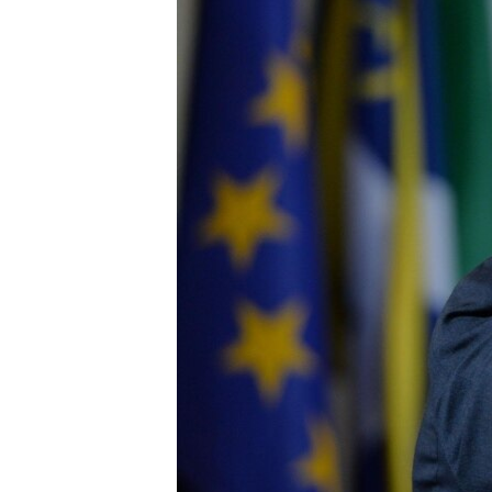
ПОБЕДИТЕЛЕЙ НЕ СУДЯТ?
КРЫМ.НЕПОКОРЕННЫЙ
ELIFBE
УКРАИНСКАЯ ПРОБЛЕМА КРЫМА