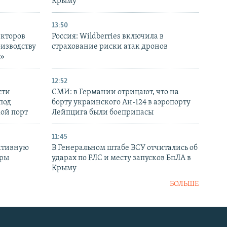
Крыму
13:50
екторов
Россия: Wildberries включила в
оизводству
страхование риски атак дронов
р»
12:52
сти
СМИ: в Германии отрицают, что на
под
борту украинского Ан-124 в аэропорту
кой порт
Лейпцига были боеприпасы
11:45
ктивную
В Генеральном штабе ВСУ отчитались об
уры
ударах по РЛС и месту запусков БпЛА в
в
Крыму
БОЛЬШЕ