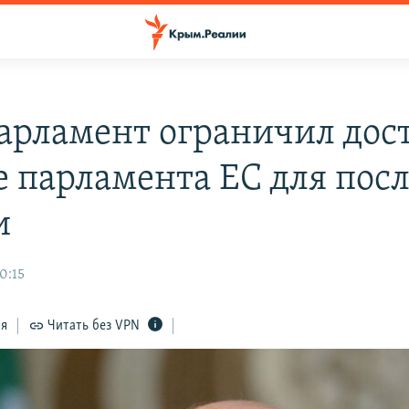
арламент ограничил дост
е парламента ЕС для пос
и
0:15
ся
Читать без VPN