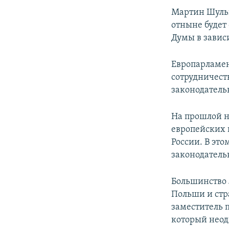
Мартин Шульц
отныне будет
Думы в завис
Европарламен
сотрудничест
законодатель
На прошлой н
европейских 
России. В это
законодатель
Большинство 
Польши и стр
заместитель 
который неод