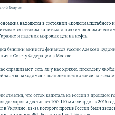
ксей Кудрин
кономика находится в состоянии «полномасштабного к
итывается оттоком капитала и низким экономическим
Украине и падения мировых цен на нефть.
щил бывший министр финансов России Алексей Кудрин
ния к Совету Федерации в Москве.
ас спрашивают, есть ли у нас кризис, поскольку якобы
ейчас мы находимся в полноценном кризисе по всем м
н отметил, что отток капитала из России в прошлом го
в долларов и достигнет 100-110 миллиардов в 2015 году
ис в Украине, из-за которого против России были введ
л к снижению ВВП России от 1 до 1,5% в год.