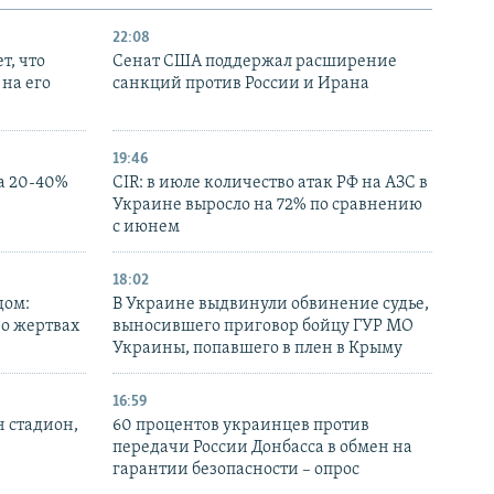
22:08
т, что
Сенат США поддержал расширение
на его
санкций против России и Ирана
19:46
а 20-40%
CIR: в июле количество атак РФ на АЗС в
Украине выросло на 72% по сравнению
с июнем
18:02
дом:
В Украине выдвинули обвинение судье,
 о жертвах
выносившего приговор бойцу ГУР МО
Украины, попавшего в плен в Крыму
16:59
н стадион,
60 процентов украинцев против
передачи России Донбасса в обмен на
гарантии безопасности – опрос