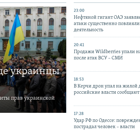
23:00
Нефтяной гигант ОАЭ заявляе
атаки существенно повлияли 
деятельность
20:41
Продажи Wildberries упали н
после атак ВСУ – СМИ
где украинцы
18:53
В Керчи дрон упал на жилой 
российские власти сообщают
щиты прав украинской
17:28
Удар РФ по Одессе: поврежде
пострадал человек – власти