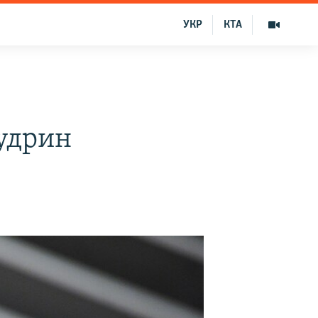
УКР
КТА
удрин