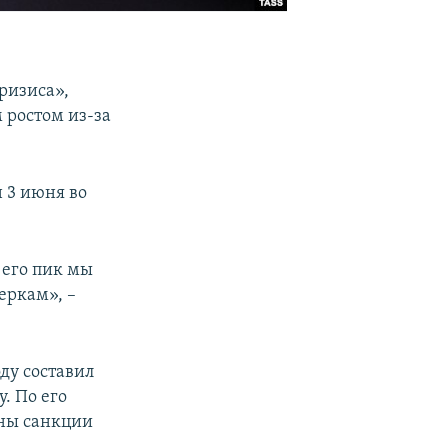
ризиса»,
 ростом из-за
 3 июня во
 его пик мы
еркам», –
ду составил
. По его
ены санкции