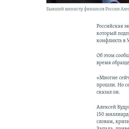
Бывший министр финансов России Але
Российская э
который подп
конфликта в 
Об этом сооб
время обраще
«Многие сейч
прошли. Но с
сказал он.
Алексей Кудри
150 миллиардо
словам, криз
Запада, приве