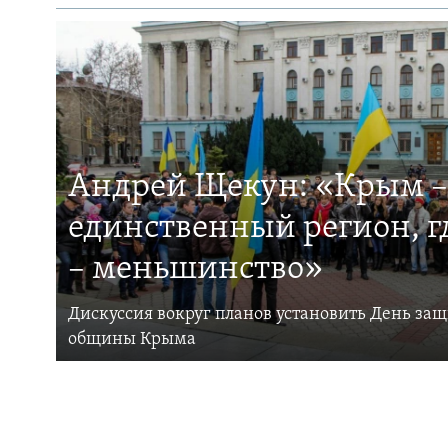
Андрей Щекун: «Крым –
единственный регион, 
– меньшинство»
Дискуссия вокруг планов установить День за
общины Крыма