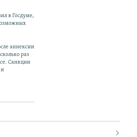
ил в Госдуме,
 возможных
осле аннексии
сколько раз
ссе. Санкции
 и