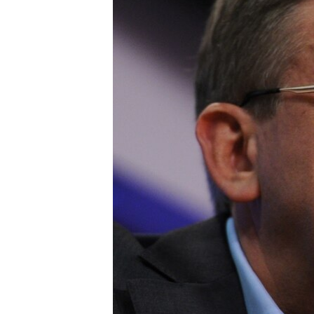
ПОБЕДИТЕЛЕЙ НЕ СУДЯТ?
КРЫМ.НЕПОКОРЕННЫЙ
ELIFBE
УКРАИНСКАЯ ПРОБЛЕМА КРЫМА