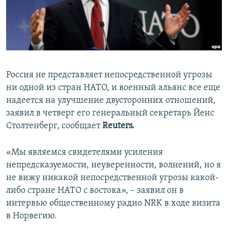
ПРИСОЕДИНЯЙТЕСЬ!
ПОБЕДИТЕЛЕЙ НЕ СУДЯТ?
КРЫМ.НЕПОКОРЕННЫЙ
ELIFBE
УКРАИНСКАЯ ПРОБЛЕМА КРЫМА
Россия не представляет непосредственной угрозы
Все сайты RFE/RL
ни одной из стран НАТО, и военный альянс все еще
надеется на улучшение двусторонних отношений,
заявил в четверг его генеральный секретарь Йенс
Столтенберг, сообщает
Reuters.
«Мы являемся свидетелями усиления
непредсказуемости, неуверенности, волнений, но я
не вижу никакой непосредственной угрозы какой-
либо стране НАТО с востока», – заявил он в
интервью общественному радио NRK в ходе визита
в Норвегию.