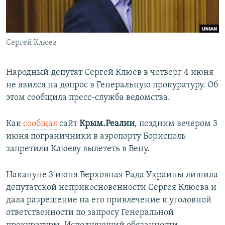
ПРИСОЕДИНЯЙТЕСЬ!
ПОБЕДИТЕЛЕЙ НЕ СУДЯТ?
КРЫМ.НЕПОКОРЕННЫЙ
Сергей Клюев
ELIFBE
УКРАИНСКАЯ ПРОБЛЕМА КРЫМА
Народный депутат Сергей Клюев в четверг 4 июня
Все сайты RFE/RL
не явился на допрос в Генеральную прокуратуру. Об
этом сообщила пресс-служба ведомства.
Как
сообщал
сайт
Крым.Реалии
, поздним вечером 3
июня пограничники в аэропорту Борисполь
запретили Клюеву вылететь в Вену.
Накануне 3 июня Верховная Рада Украины лишила
депутатской неприкосновенности Сергея Клюева и
дала разрешение на его привлечение к уголовной
ответственности по запросу Генеральной