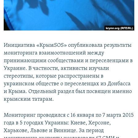
ПРИСОЕДИНЯЙТЕСЬ!
ПОБЕДИТЕЛЕЙ НЕ СУДЯТ?
КРЫМ.НЕПОКОРЕННЫЙ
ELIFBE
УКРАИНСКАЯ ПРОБЛЕМА КРЫМА
Инициатива «КрымSOS» опубликовала результаты
Все сайты RFE/RL
мониторинга взаимоотношений между
принимающими сообществами и переселенцами в
Украине. В частности, активисты изучали
стереотипы, которые распространены в
украинском обществе о переселенцах из Донбасса
и Крыма. Отдельный раздел был посвящен именно
крымским татарам.
Мониторинг проводился с 16 января по 7 марта 2015
года в 5 городах Украины: Киеве, Херсоне,
Харькове, Львове и Виннице. За период