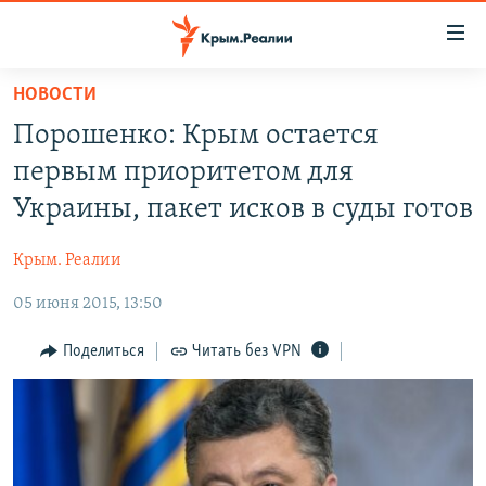
Доступность
ссылки
Вернуться
НОВОСТИ
к
НОВОСТИ
Порошенко: Крым остается
основному
СПЕЦПРОЕКТЫ
содержанию
первым приоритетом для
ВОДА
Вернутся
ГРУЗ 200
Украины, пакет исков в суды готов
к
ИСТОРИЯ
КАРТА ВОЕННЫХ ОБЪЕКТОВ КРЫМА
главной
Крым. Реалии
ЕЩЕ
11 ЛЕТ ОККУПАЦИИ КРЫМА. 11 ИСТОРИЙ СОПРОТИВЛЕНИЯ
навигации
Вернутся
05 июня 2015, 13:50
РАДІО СВОБОДА
ИНТЕРАКТИВ
к
КАК ОБОЙТИ БЛОКИРОВКУ
ИНФОГРАФИКА
Поделиться
Читать без VPN
поиску
ТЕЛЕПРОЕКТ КРЫМ.РЕАЛИИ
Українською
СОВЕТЫ ПРАВОЗАЩИТНИКОВ
Qırımtatar
ПРОПАВШИЕ БЕЗ ВЕСТИ