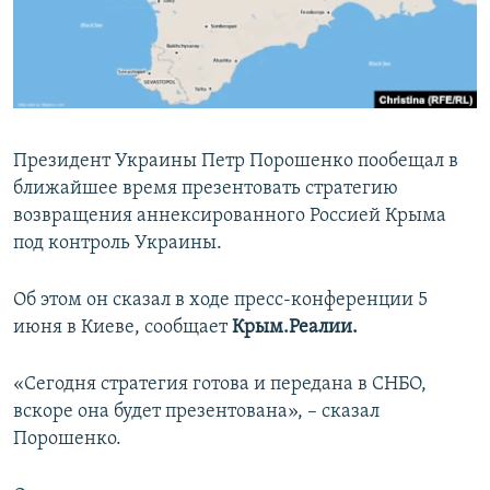
ПРИСОЕДИНЯЙТЕСЬ!
ПОБЕДИТЕЛЕЙ НЕ СУДЯТ?
КРЫМ.НЕПОКОРЕННЫЙ
ELIFBE
УКРАИНСКАЯ ПРОБЛЕМА КРЫМА
Президент Украины Петр Порошенко пообещал в
Все сайты RFE/RL
ближайшее время презентовать стратегию
возвращения аннексированного Россией Крыма
под контроль Украины.
Об этом он сказал в ходе пресс-конференции 5
июня в Киеве, сообщает
Крым.Реалии.
«Сегодня стратегия готова и передана в СНБО,
вскоре она будет презентована», – сказал
Порошенко.