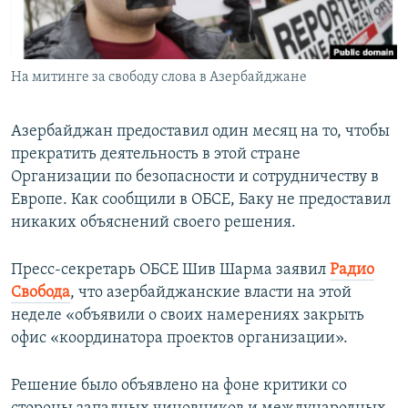
ПРИСОЕДИНЯЙТЕСЬ!
ПОБЕДИТЕЛЕЙ НЕ СУДЯТ?
КРЫМ.НЕПОКОРЕННЫЙ
На митинге за свободу слова в Азербайджане
ELIFBE
УКРАИНСКАЯ ПРОБЛЕМА КРЫМА
Азербайджан предоставил один месяц на то, чтобы
Все сайты RFE/RL
прекратить деятельность в этой стране
Организации по безопасности и сотрудничеству в
Европе. Как сообщили в ОБСЕ, Баку не предоставил
никаких объяснений своего решения.
Пресс-секретарь ОБСЕ Шив Шарма заявил
Радио
Свобода
, что азербайджанские власти на этой
неделе «объявили о своих намерениях закрыть
офис «координатора проектов организации».
Решение было объявлено на фоне критики со