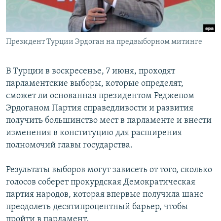
ПРИСОЕДИНЯЙТЕСЬ!
ПОБЕДИТЕЛЕЙ НЕ СУДЯТ?
КРЫМ.НЕПОКОРЕННЫЙ
Президент Турции Эрдоган на предвыборном митинге
ELIFBE
УКРАИНСКАЯ ПРОБЛЕМА КРЫМА
В Турции в воскресенье, 7 июня, проходят
Все сайты RFE/RL
парламентские выборы, которые определят,
сможет ли основанная президентом Реджепом
Эрдоганом Партия справедливости и развития
получить большинство мест в парламенте и внести
изменения в конституцию для расширения
полномочий главы государства.
Результаты выборов могут зависеть от того, сколько
голосов соберет прокурдская Демократическая
партия народов, которая впервые получила шанс
преодолеть десятипроцентный барьер, чтобы
пройти в парламент.