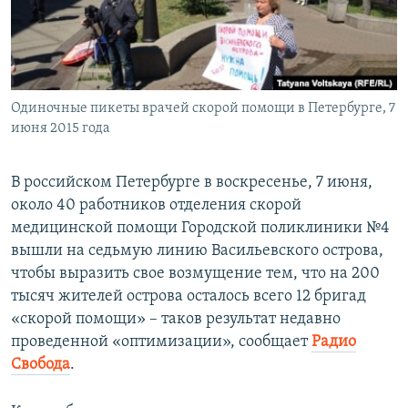
ПРИСОЕДИНЯЙТЕСЬ!
ПОБЕДИТЕЛЕЙ НЕ СУДЯТ?
КРЫМ.НЕПОКОРЕННЫЙ
ELIFBE
Одиночные пикеты врачей скорой помощи в Петербурге, 7
УКРАИНСКАЯ ПРОБЛЕМА КРЫМА
июня 2015 года
Все сайты RFE/RL
В российском Петербурге в воскресенье, 7 июня,
около 40 работников отделения скорой
медицинской помощи Городской поликлиники №4
вышли на седьмую линию Васильевского острова,
чтобы выразить свое возмущение тем, что на 200
тысяч жителей острова осталось всего 12 бригад
«скорой помощи» – таков результат недавно
проведенной «оптимизации», сообщает
Радио
Свобода
.