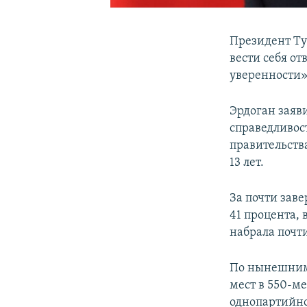
Президент Ту
вести себя от
уверенности» 
Эрдоган заяви
справедливос
правительств
13 лет.
За почти зав
41 процента, 
набрала почт
По нынешним 
мест в 550-м
однопартийное