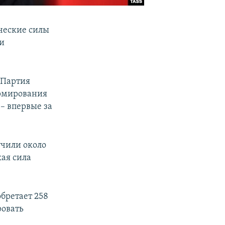
ческие силы
 и
о Партия
ормирования
– впервые за
учили около
кая сила
бретает 258
ровать