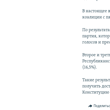
В настоящее 
коалиции с п
По результат
партия, кото
голосов и пр
Второе и тре
Республиканс
(16,5%).
Такие резуль
получить дос
Конституцию 
Поделить