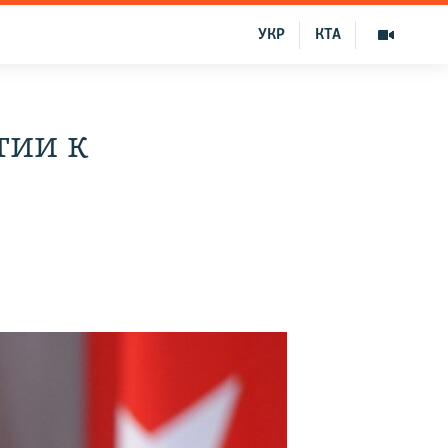
УКР
КТА
тии к