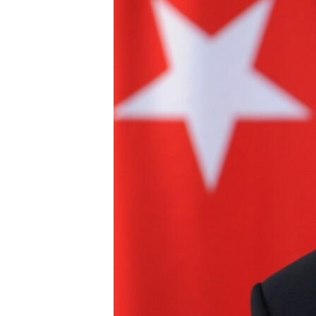
ПОБЕДИТЕЛЕЙ НЕ СУДЯТ?
КРЫМ.НЕПОКОРЕННЫЙ
ELIFBE
УКРАИНСКАЯ ПРОБЛЕМА КРЫМА