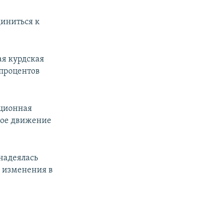
диниться к
ая курдская
 процентов
иционная
ное движение
надеялась
и изменения в