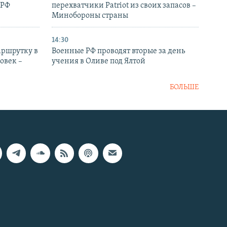
 РФ
перехватчики Patriot из своих запасов –
Минобороны страны
14:30
аршрутку в
Военные РФ проводят вторые за день
овек –
учения в Оливе под Ялтой
БОЛЬШЕ