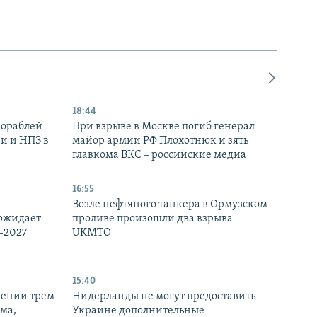
18:44
кораблей
При взрыве в Москве погиб генерал-
и и НПЗ в
майор армии РФ Плохотнюк и зять
главкома ВКС – российские медиа
16:55
Возле нефтяного танкера в Ормузском
 ожидает
проливе произошли два взрыва –
-2027
UKMTO
15:40
рении трем
Нидерланды не могут предоставить
ма,
Украине дополнительные