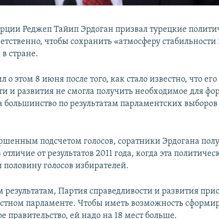
рции Реджеп Тайип Эрдоган призвал турецкие полити
ветственно, чтобы сохранить «атмосферу стабильности
в стране.
л о этом 8 июня после того, как стало известно, что ег
ти и развития не смогла получить необходимое для ф
а большинство по результатам парламентских выборов 
ершенным подсчетом голосов, соратники Эрдогана пол
в отличие от результатов 2011 года, когда эта политичес
и половину голосов избирателей.
результатам, Партия справедливости и развития прио
естном парламенте. Чтобы иметь возможность сформи
 правительство, ей надо на 18 мест больше.