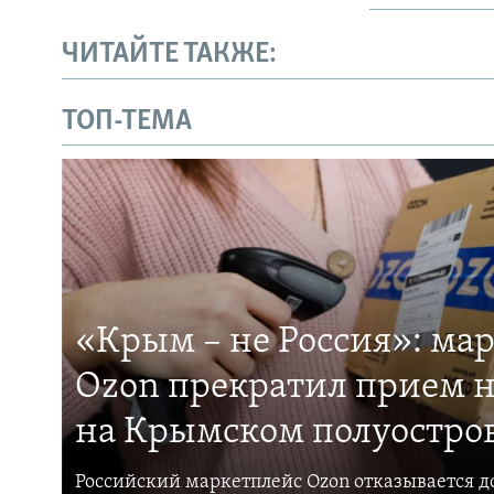
ЧИТАЙТЕ ТАКЖЕ:
ТОП-ТЕМА
«Крым – не Россия»: ма
Ozon прекратил прием н
на Крымском полуостро
Российский маркетплейс Ozon отказывается до