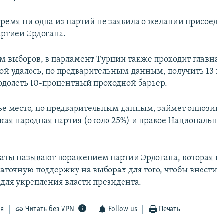
время ни одна из партий не заявила о желании присое
артией Эрдогана.
ам выборов, в парламент Турции также проходит главн
рой удалось, по предварительным данным, получить 13
еодолеть 10-процентный проходной барьер.
тье место, по предварительным данным, займет оппоз
кая народная партия (около 25%) и правое Националь
таты называют поражением партии Эрдогана, которая 
таточную поддержку на выборах для того, чтобы внест
для укрепления власти президента.
ся
Читать без VPN
Follow us
Печать