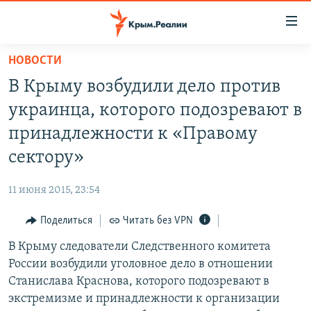
Доступность
ссылки
Вернуться
НОВОСТИ
к
НОВОСТИ
В Крыму возбудили дело против
основному
СПЕЦПРОЕКТЫ
содержанию
украинца, которого подозревают в
ВОДА
Вернутся
ГРУЗ 200
принадлежности к «Правому
к
ИСТОРИЯ
КАРТА ВОЕННЫХ ОБЪЕКТОВ КРЫМА
сектору»
главной
ЕЩЕ
11 ЛЕТ ОККУПАЦИИ КРЫМА. 11 ИСТОРИЙ СОПРОТИВЛЕНИЯ
навигации
11 июня 2015, 23:54
Вернутся
РАДІО СВОБОДА
ИНТЕРАКТИВ
к
Поделиться
Читать без VPN
КАК ОБОЙТИ БЛОКИРОВКУ
ИНФОГРАФИКА
поиску
В Крыму следователи Следственного комитета
ТЕЛЕПРОЕКТ КРЫМ.РЕАЛИИ
Українською
России возбудили уголовное дело в отношении
СОВЕТЫ ПРАВОЗАЩИТНИКОВ
Станислава Краснова, которого подозревают в
Qırımtatar
экстремизме и принадлежности к организации
ПРОПАВШИЕ БЕЗ ВЕСТИ