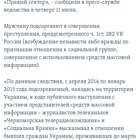
«Правый сектор», – сообщили в пресс-службе
ПРИСОЕДИНЯЙТЕСЬ!
ПОБЕДИТЕЛЕЙ НЕ СУДЯТ?
ведомства в четверг 11 июня.
КРЫМ.НЕПОКОРЕННЫЙ
Мужчину подозревают в совершении
ELIFBE
преступления, предусмотренного ч. 1ст. 282 УК
УКРАИНСКАЯ ПРОБЛЕМА КРЫМА
России (возбуждение ненависти либо вражды по
Все сайты RFE/RL
признакам отношения к социальной группе,
совершенное с использованием средств массовой
информации).
«По данным следствия, с апреля 2014 по январь
2015 года подозреваемый, находясь на территории
Украины, в ходе публичного выступления с
участием представителей средств массовой
информации – журналистов телеканалов
«Черноморская телерадиокомпания» и
«Социальна Краина» высказывал в отношении
бывших граждан Украины, проживавших до марта