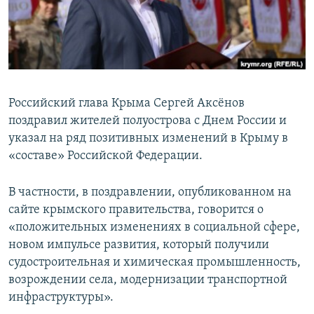
ПРИСОЕДИНЯЙТЕСЬ!
ПОБЕДИТЕЛЕЙ НЕ СУДЯТ?
КРЫМ.НЕПОКОРЕННЫЙ
ELIFBE
УКРАИНСКАЯ ПРОБЛЕМА КРЫМА
Российский глава Крыма Сергей Аксёнов
Все сайты RFE/RL
поздравил жителей полуострова с Днем России и
указал на ряд позитивных изменений в Крыму в
«составе» Российской Федерации.
В частности, в поздравлении, опубликованном на
сайте крымского правительства, говорится о
«положительных изменениях в социальной сфере,
новом импульсе развития, который получили
судостроительная и химическая промышленность,
возрождении села, модернизации транспортной
инфраструктуры».