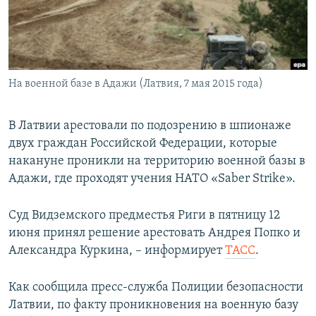
ПРИСОЕДИНЯЙТЕСЬ!
ПОБЕДИТЕЛЕЙ НЕ СУДЯТ?
КРЫМ.НЕПОКОРЕННЫЙ
ELIFBE
На военной базе в Адажи (Латвия, 7 мая 2015 года)
УКРАИНСКАЯ ПРОБЛЕМА КРЫМА
Все сайты RFE/RL
В Латвии арестовали по подозрению в шпионаже
двух граждан Российской Федерации, которые
накануне проникли на территорию военной базы в
Адажи, где проходят учения НАТО «Saber Strike».
Суд Видземского предместья Риги в пятницу 12
июня принял решение арестовать Андрея Попко и
Александра Куркина, – информирует
ТАСС
.
Как сообщила пресс-служба Полиции безопасности
Латвии, по факту проникновения на военную базу