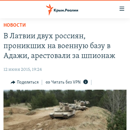
Доступность
ссылки
Вернуться
НОВОСТИ
к
НОВОСТИ
В Латвии двух россиян,
основному
СПЕЦПРОЕКТЫ
содержанию
проникших на военную базу в
ВОДА
Вернутся
ГРУЗ 200
Адажи, арестовали за шпионаж
к
ИСТОРИЯ
КАРТА ВОЕННЫХ ОБЪЕКТОВ КРЫМА
главной
12 июня 2015, 19:24
ЕЩЕ
11 ЛЕТ ОККУПАЦИИ КРЫМА. 11 ИСТОРИЙ СОПРОТИВЛЕНИЯ
навигации
Вернутся
Поделиться
Читать без VPN
РАДІО СВОБОДА
ИНТЕРАКТИВ
к
КАК ОБОЙТИ БЛОКИРОВКУ
ИНФОГРАФИКА
поиску
ТЕЛЕПРОЕКТ КРЫМ.РЕАЛИИ
Українською
СОВЕТЫ ПРАВОЗАЩИТНИКОВ
Qırımtatar
ПРОПАВШИЕ БЕЗ ВЕСТИ