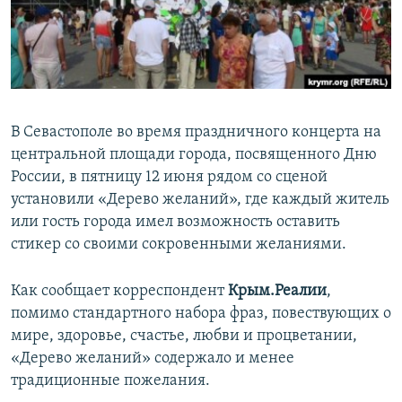
ПРИСОЕДИНЯЙТЕСЬ!
ПОБЕДИТЕЛЕЙ НЕ СУДЯТ?
КРЫМ.НЕПОКОРЕННЫЙ
ELIFBE
УКРАИНСКАЯ ПРОБЛЕМА КРЫМА
В Севастополе во время праздничного концерта на
Все сайты RFE/RL
центральной площади города, посвященного Дню
России, в пятницу 12 июня рядом со сценой
установили «Дерево желаний», где каждый житель
или гость города имел возможность оставить
стикер со своими сокровенными желаниями.
Как сообщает корреспондент
Крым.Реалии
,
помимо стандартного набора фраз, повествующих о
мире, здоровье, счастье, любви и процветании,
«Дерево желаний» содержало и менее
традиционные пожелания.